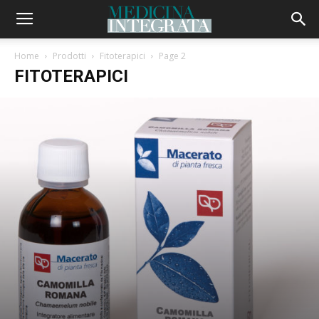
Home
Prodotti
Fitoterapici
Page 2
FITOTERAPICI