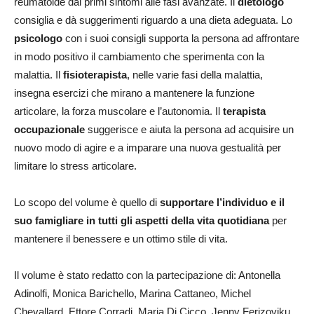
reumatoide dai primi sintomi alle fasi avanzate. Il
dietologo
consiglia e dà suggerimenti riguardo a una dieta adeguata. Lo
psicologo
con i suoi consigli supporta la persona ad affrontare
in modo positivo il cambiamento che sperimenta con la
malattia. Il
fisioterapista
, nelle varie fasi della malattia,
insegna esercizi che mirano a mantenere la funzione
articolare, la forza muscolare e l’autonomia. Il
terapista
occupazionale
suggerisce e aiuta la persona ad acquisire un
nuovo modo di agire e a imparare una nuova gestualità per
limitare lo stress articolare.
Lo scopo del volume è quello di
supportare l’individuo e il
suo famigliare in tutti gli aspetti della vita quotidiana
per
mantenere il benessere e un ottimo stile di vita.
Il volume è stato redatto con la partecipazione di: Antonella
Adinolfi, Monica Barichello, Marina Cattaneo, Michel
Chevallard, Ettore Corradi, Maria Di Cicco, Jenny Ferizoviku,