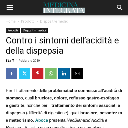
Home
Prodotti
Dispositivi medici
Prodotti
Dispositivi medici
Contro i sintomi dell’acidità e
della dispepsia
Staff
1 Febbraio 2019
Per il trattamento delle
problematiche connesse all’acidità di
stomaco
, quali
bruciore, dolore, reflusso gastro-esofageo
e gastrite
, nonché per il
trattamento dei sintomi associati a
dispepsia
(difficoltà di digestione), quali
bruciore, pesantezza
e meteorismo
,
Aboca
presenta
NeoBianacid Acidità e
Reflusso
. Si tratta di un prodotto a base di complessi