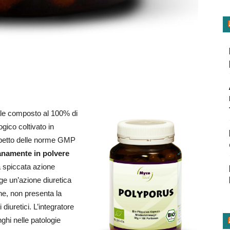
ale composto al 100% di
gico coltivato in
spetto delle norme GMP
anamente in polvere
la spiccata azione
ge un’azione diuretica
ne, non presenta la
diuretici. L’integratore
hi nelle patologie