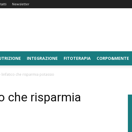
tatti
Newsletter
UTRIZIONE
INTEGRAZIONE
FITOTERAPIA
CORPO&MENTE
 linfatico che risparmia potassio
co che risparmia