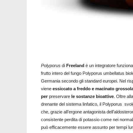
Polyporus
di
Freeland
è un integratore funzion
frutto intero del fungo Polyporus umbellatus biolo
Germania secondo gli standard europei. Nel ri
viene
essiccato a freddo e macinato grossol
per
preservare
le sostanze bioattive
. Oltre al
drenante del sistema linfatico, il Polyporus svol
che, grazie all’ergone antagonista dell’aldostero
consistente perdita di potassio come nei normali 
può efficacemente essere assunto per tempi lung