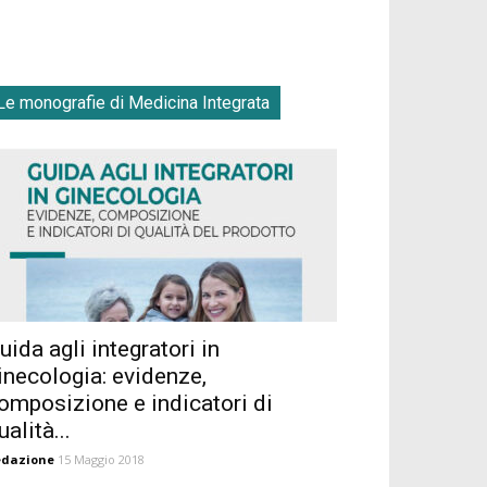
Le monografie di Medicina Integrata
uida agli integratori in
inecologia: evidenze,
omposizione e indicatori di
ualità...
edazione
15 Maggio 2018