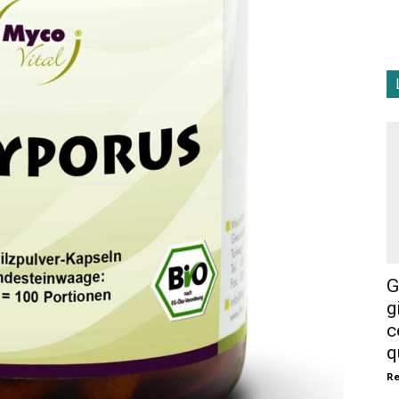
G
g
c
q
R