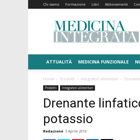
Chi siamo
Formazione
Libri
Abbonamenti
Con
Medicina
Integrata
ATTUALITÀ
MEDICINA FUNZIONALE
N
Home
Prodotti
Integratori alimentari
Drenante
Prodotti
Integratori alimentari
Drenante linfati
potassio
Redazione
5 Aprile 2016