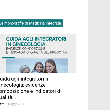
Le monografie di Medicina Integrata
uida agli integratori in
inecologia: evidenze,
omposizione e indicatori di
ualità...
aff
15 Maggio 2018