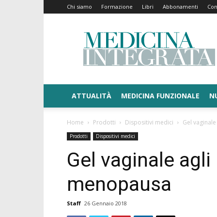
Chi siamo
Formazione
Libri
Abbonamenti
Con
Medicina
Integrata
ATTUALITÀ
MEDICINA FUNZIONALE
N
Home
Prodotti
Dispositivi medici
Gel vaginale
Prodotti
Dispositivi medici
Gel vaginale agli 
menopausa
Staff
26 Gennaio 2018