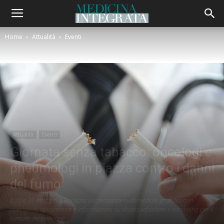
Home
Attualità
Eventi
Attualità
Eventi
Giornata senza tabacco: oncologi e
pneumologi in piazza contro i danni
del fumo
Il 30 e 31 maggio a Bologna un percorso multimediale gratuito con
specialisti, spirometrie e informazioni su disassuefazione e screening per il
tumore del polmone