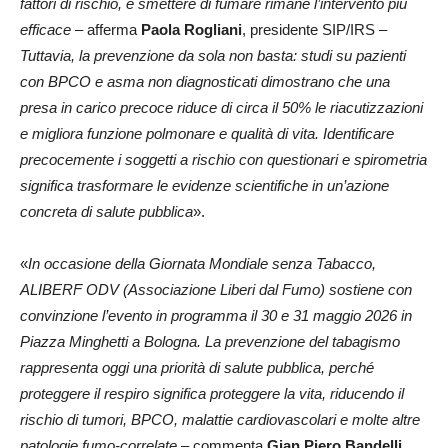
fattori di rischio, e smettere di fumare rimane l’intervento più
efficace
– afferma
Paola Rogliani
, presidente SIP/IRS –
Tuttavia, la prevenzione da sola non basta: studi su pazienti
con BPCO e asma non diagnosticati dimostrano che una
presa in carico precoce riduce di circa il 50% le riacutizzazioni
e migliora funzione polmonare e qualità di vita. Identificare
precocemente i soggetti a rischio con questionari e spirometria
significa trasformare le evidenze scientifiche in un’azione
concreta di salute pubblica
».
«
In occasione della Giornata Mondiale senza Tabacco,
ALIBERF ODV (Associazione Liberi dal Fumo) sostiene con
convinzione l’evento in programma il 30 e 31 maggio 2026 in
Piazza Minghetti a Bologna. La prevenzione del tabagismo
rappresenta oggi una priorità di salute pubblica, perché
proteggere il respiro significa proteggere la vita, riducendo il
rischio di tumori, BPCO, malattie cardiovascolari e molte altre
patologie fumo-correlate
– commenta
Gian Piero Bandelli
,