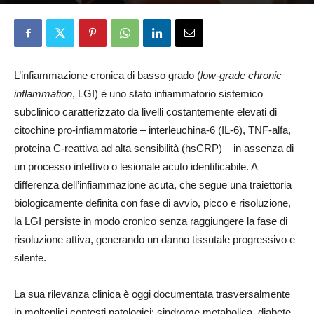
Redazione
23 Marzo 2026
L’infiammazione cronica di basso grado (
low-grade chronic
inflammation
, LGI) è uno stato infiammatorio sistemico
subclinico caratterizzato da livelli costantemente elevati di
citochine pro-infiammatorie – interleuchina-6 (IL-6), TNF-alfa,
proteina C-reattiva ad alta sensibilità (hsCRP) – in assenza di
un processo infettivo o lesionale acuto identificabile. A
differenza dell’infiammazione acuta, che segue una traiettoria
biologicamente definita con fase di avvio, picco e risoluzione,
la LGI persiste in modo cronico senza raggiungere la fase di
risoluzione attiva, generando un danno tissutale progressivo e
silente.
La sua rilevanza clinica è oggi documentata trasversalmente
in molteplici contesti patologici: sindrome metabolica, diabete