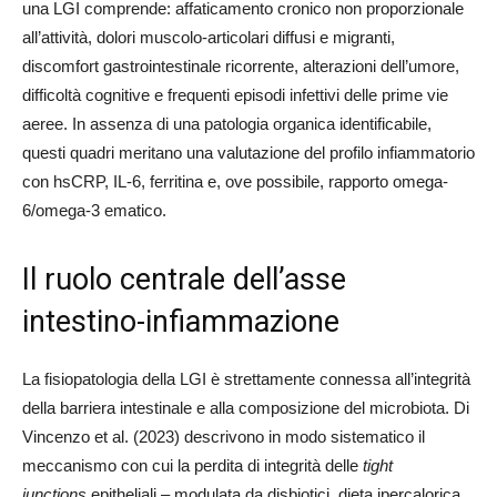
una LGI comprende: affaticamento cronico non proporzionale
all’attività, dolori muscolo-articolari diffusi e migranti,
discomfort gastrointestinale ricorrente, alterazioni dell’umore,
difficoltà cognitive e frequenti episodi infettivi delle prime vie
aeree. In assenza di una patologia organica identificabile,
questi quadri meritano una valutazione del profilo infiammatorio
con hsCRP, IL-6, ferritina e, ove possibile, rapporto omega-
6/omega-3 ematico.
Il ruolo centrale dell’asse
intestino-infiammazione
La fisiopatologia della LGI è strettamente connessa all’integrità
della barriera intestinale e alla composizione del microbiota. Di
Vincenzo et al. (2023) descrivono in modo sistematico il
meccanismo con cui la perdita di integrità delle
tight
junctions
epitheliali – modulata da disbiotici, dieta ipercalorica,