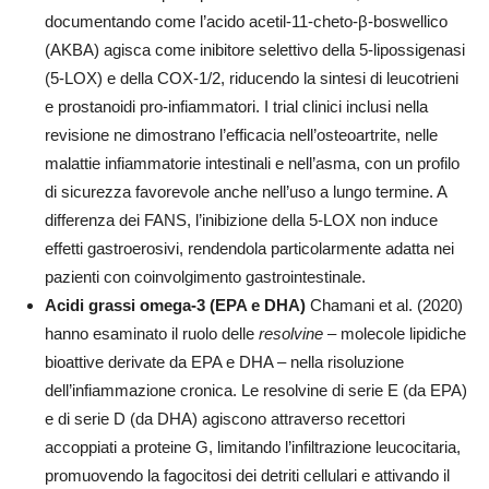
documentando come l’acido acetil-11-cheto-β-boswellico
(AKBA) agisca come inibitore selettivo della 5-lipossigenasi
(5-LOX) e della COX-1/2, riducendo la sintesi di leucotrieni
e prostanoidi pro-infiammatori. I trial clinici inclusi nella
revisione ne dimostrano l’efficacia nell’osteoartrite, nelle
malattie infiammatorie intestinali e nell’asma, con un profilo
di sicurezza favorevole anche nell’uso a lungo termine. A
differenza dei FANS, l’inibizione della 5-LOX non induce
effetti gastroerosivi, rendendola particolarmente adatta nei
pazienti con coinvolgimento gastrointestinale.
Acidi grassi omega-3 (EPA e DHA)
Chamani et al. (2020)
hanno esaminato il ruolo delle
resolvine
– molecole lipidiche
bioattive derivate da EPA e DHA – nella risoluzione
dell’infiammazione cronica. Le resolvine di serie E (da EPA)
e di serie D (da DHA) agiscono attraverso recettori
accoppiati a proteine G, limitando l’infiltrazione leucocitaria,
promuovendo la fagocitosi dei detriti cellulari e attivando il