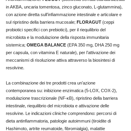
in AKBA, uncaria tomentosa, zinco gluconato, L-glutammina),
con azione diretta sull’infiammazione intestinale e articolare e
sul ripristino della barriera mucosale;
FLORAGUT
(ceppi
probiotici specifici con prebiotici), per il riequilibrio del
microbiota e la modulazione della risposta immunitaria
sistemica;
OMEGA BALANCE
(EPA 350 mg, DHA 250 mg
per capsula, con vitamina E naturale), per l’attivazione dei
meccanismi di risoluzione attiva attraverso la biosintesi di
resolvine.
La combinazione dei tre prodotti crea un’azione
contemporanea su: inibizione enzimatica (5-LOX, COX-2),
modulazione trascrizionale (NF-κB), ripristino della barriera
intestinale, riequilibrio del microbiota e attivazione delle
resolvine. Le indicazioni cliniche comprendono: percorsi di
dieta antinfiammatoria, patologie autoimmuni (tiroidite di
Hashimoto, artrite reumatoide, fibromialgia), malattie