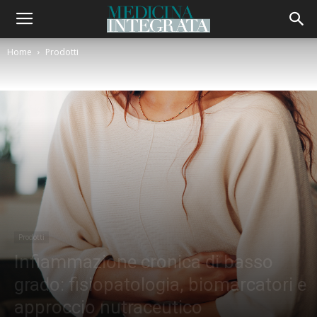
Home
Prodotti
Prodotti
Infiammazione cronica di basso
grado: fisiopatologia, biomarcatori e
approccio nutraceutico