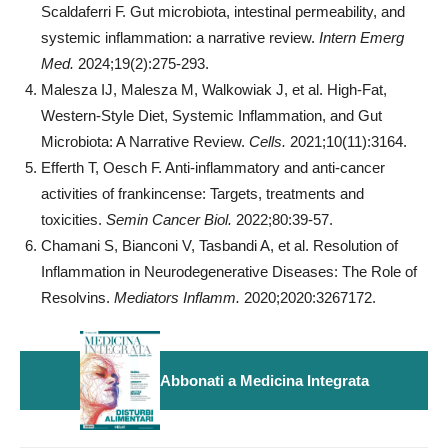
Scaldaferri F. Gut microbiota, intestinal permeability, and
systemic inflammation: a narrative review.
Intern Emerg
Med.
2024;19(2):275-293.
Malesza IJ, Malesza M, Walkowiak J, et al. High-Fat,
Western-Style Diet, Systemic Inflammation, and Gut
Microbiota: A Narrative Review.
Cells.
2021;10(11):3164.
Efferth T, Oesch F. Anti-inflammatory and anti-cancer
activities of frankincense: Targets, treatments and
toxicities.
Semin Cancer Biol.
2022;80:39-57.
Chamani S, Bianconi V, Tasbandi A, et al. Resolution of
Inflammation in Neurodegenerative Diseases: The Role of
Resolvins.
Mediators Inflamm.
2020;2020:3267172.
Abbonati a Medicina Integrata