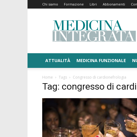
Chi siamo
Formazione
Libri
Abbonamenti
Con
Medicina
Integrata
ATTUALITÀ
MEDICINA FUNZIONALE
N
Home
Tags
Congresso di cardionefrologia
Tag: congresso di card