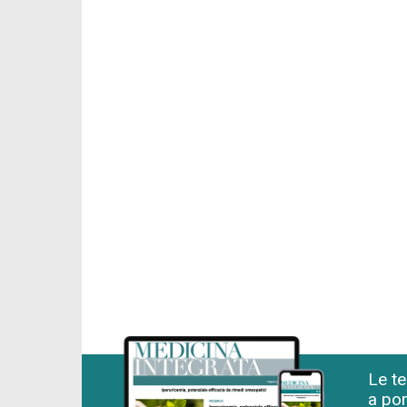
Le te
a por