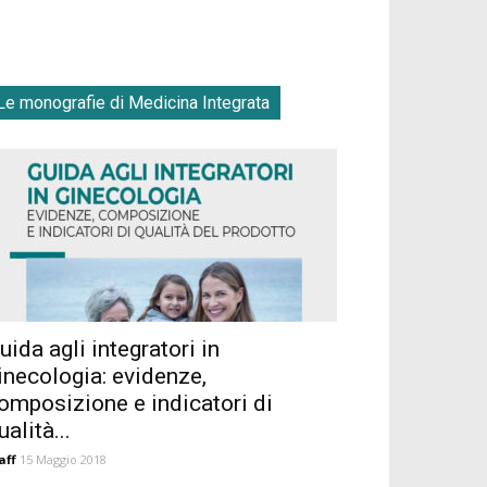
Le monografie di Medicina Integrata
uida agli integratori in
inecologia: evidenze,
omposizione e indicatori di
ualità...
aff
15 Maggio 2018