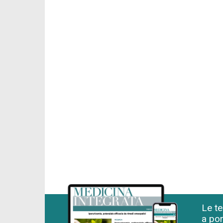
Le te
a por