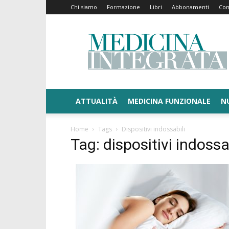
Chi siamo
Formazione
Libri
Abbonamenti
Con
Medicina
Integrata
ATTUALITÀ
MEDICINA FUNZIONALE
N
Home
Tags
Dispositivi indossabili
Tag: dispositivi indossa