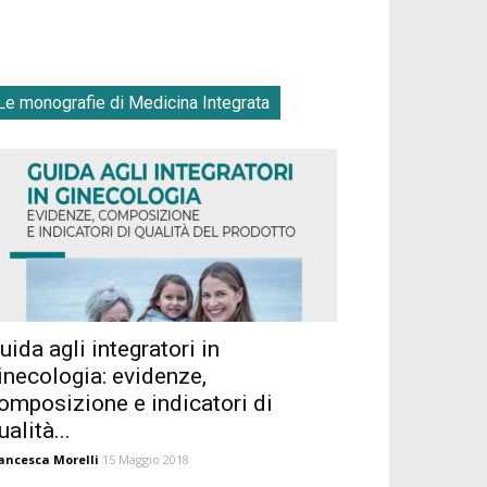
Le monografie di Medicina Integrata
uida agli integratori in
inecologia: evidenze,
omposizione e indicatori di
ualità...
ancesca Morelli
15 Maggio 2018