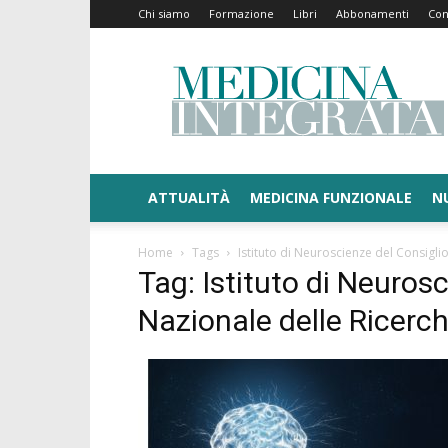
Chi siamo
Formazione
Libri
Abbonamenti
Con
Medicina
Integrata
ATTUALITÀ
MEDICINA FUNZIONALE
N
Home
Tags
Istituto di Neuroscienze del Consigli
Tag: Istituto di Neuros
Nazionale delle Ricerch