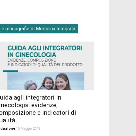
Le monografie di Medicina Integrata
uida agli integratori in
inecologia: evidenze,
omposizione e indicatori di
ualità...
edazione
15 Maggio 2018