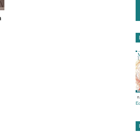
a
n
E