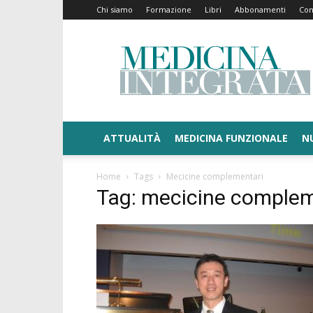
Chi siamo
Formazione
Libri
Abbonamenti
Con
Medicina
Integrata
ATTUALITÀ
MEDICINA FUNZIONALE
N
Home
Tags
Mecicine complementari
Tag: mecicine complem