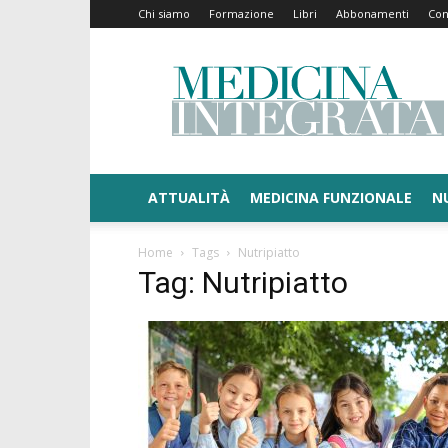
Chi siamo
Formazione
Libri
Abbonamenti
Con
Medicina
Integrata
ATTUALITÀ
MEDICINA FUNZIONALE
N
Home
Tags
Nutripiatto
Tag: Nutripiatto