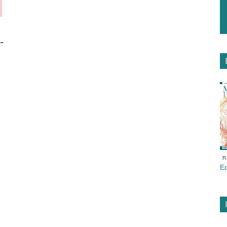
-
n
E