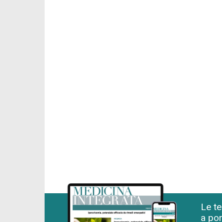
Le te
a por