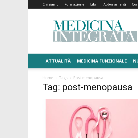
Chi siamo
Formazione
Libri
Abbonamenti
Con
Medicina
Integrata
ATTUALITÀ
MEDICINA FUNZIONALE
N
Home
Tags
Post-menopausa
Tag: post-menopausa