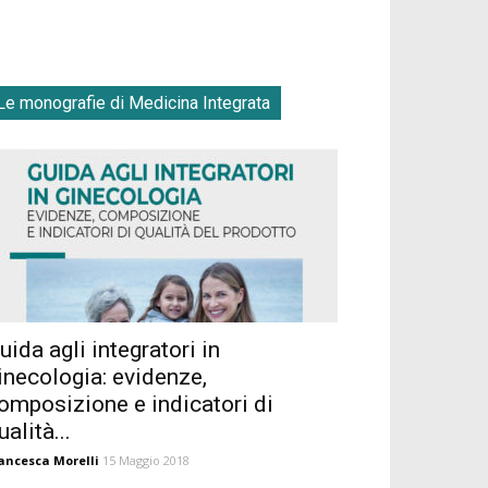
Le monografie di Medicina Integrata
uida agli integratori in
inecologia: evidenze,
omposizione e indicatori di
ualità...
ancesca Morelli
15 Maggio 2018