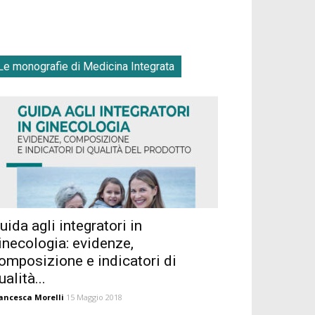
Le monografie di Medicina Integrata
uida agli integratori in
inecologia: evidenze,
omposizione e indicatori di
ualità...
ancesca Morelli
15 Maggio 2018