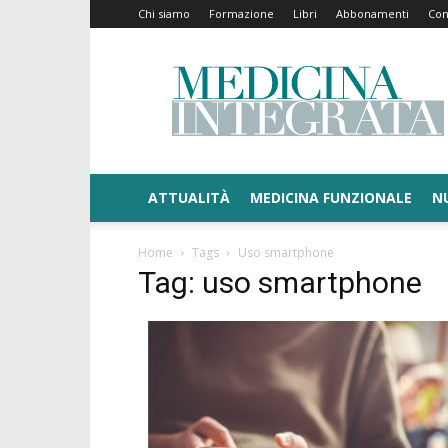
Chi siamo
Formazione
Libri
Abbonamenti
Con
Medicina
Integrata
ATTUALITÀ
MEDICINA FUNZIONALE
N
Home
Tags
Uso smartphone
Tag: uso smartphone