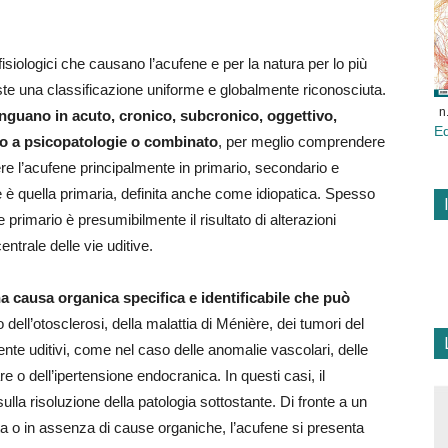
isiologici che causano l’acufene e per la natura per lo più
te una classificazione uniforme e globalmente riconosciuta.
n
nguano in acuto, cronico, subcronico, oggettivo,
E
to a psicopatologie o combinato
, per meglio comprendere
ere l’acufene principalmente in primario, secondario e
è quella primaria, definita anche come idiopatica. Spesso
primario è presumibilmente il risultato di alterazioni
entrale delle vie uditive.
a causa organica specifica e identificabile che può
dell’otosclerosi, della malattia di Ménière, dei tumori del
nte uditivi, come nel caso delle anomalie vascolari, delle
e o dell’ipertensione endocranica. In questi casi, il
lla risoluzione della patologia sottostante. Di fronte a un
ta o in assenza di cause organiche, l’acufene si presenta