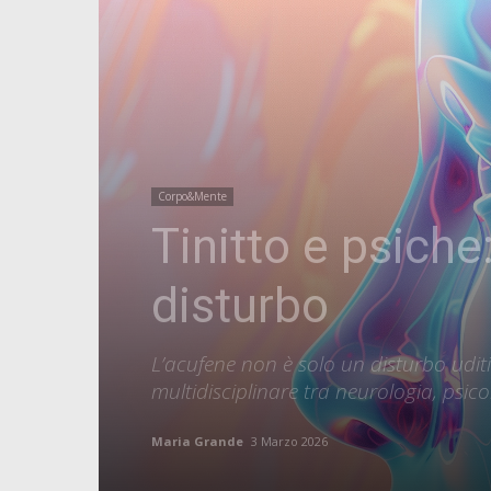
Corpo&Mente
Tinitto e psiche:
disturbo
L’acufene non è solo un disturbo udi
multidisciplinare tra neurologia, psic
Maria Grande
3 Marzo 2026