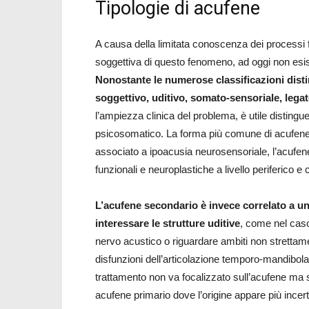
Tipologie di acufene
A causa della limitata conoscenza dei processi f
soggettiva di questo fenomeno, ad oggi non esis
Nonostante le numerose classificazioni disti
soggettivo, uditivo, somato-sensoriale, lega
l’ampiezza clinica del problema, è utile distingu
psicosomatico. La forma più comune di acufene 
associato a ipoacusia neurosensoriale, l’acufene 
funzionali e neuroplastiche a livello periferico e c
L’acufene secondario è invece correlato a un
interessare le strutture uditive
, come nel caso 
nervo acustico o riguardare ambiti non strettame
disfunzioni dell’articolazione temporo-mandibolar
trattamento non va focalizzato sull’acufene ma su
acufene primario dove l’origine appare più incer