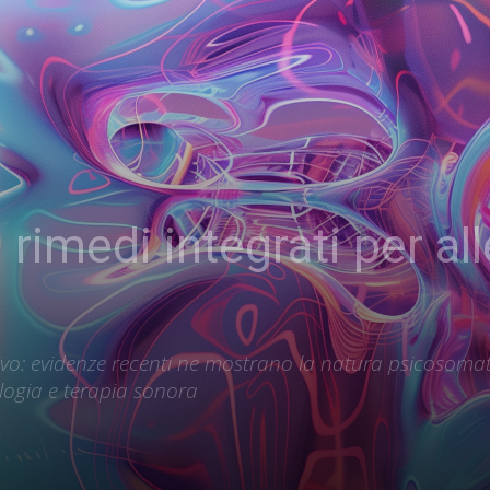
 rimedi integrati per all
tivo: evidenze recenti ne mostrano la natura psicosoma
ologia e terapia sonora