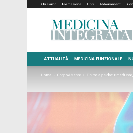
Chi siamo
Formazione
Libri
Abbonamenti
Con
Medicina
Integrata
ATTUALITÀ
MEDICINA FUNZIONALE
N
Home
Corpo&Mente
Tinitto e psiche: rimedi inte