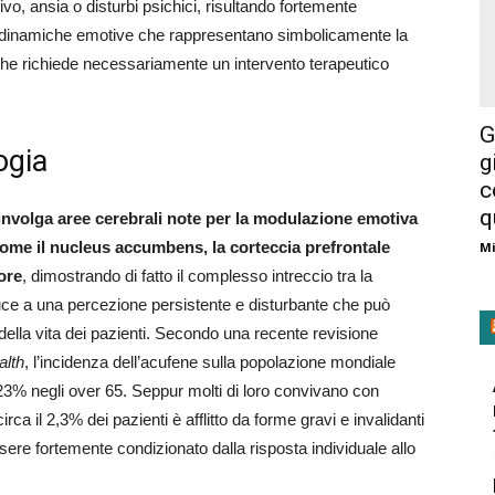
, ansia o disturbi psichici, risultando fortemente
e dinamiche emotive che rappresentano simbolicamente la
che richiede necessariamente un intervento terapeutico
G
ogia
g
c
q
involga aree cerebrali note per la modulazione emotiva
, come il nucleus accumbens, la corteccia prefrontale
Mi
ore
, dimostrando di fatto il complesso intreccio tra la
ce a una percezione persistente e disturbante che può
 della vita dei pazienti. Secondo una recente revisione
alth
, l’incidenza dell’acufene sulla popolazione mondiale
 23% negli over 65. Seppur molti di loro convivano con
rca il 2,3% dei pazienti è afflitto da forme gravi e invalidanti
ere fortemente condizionato dalla risposta individuale allo