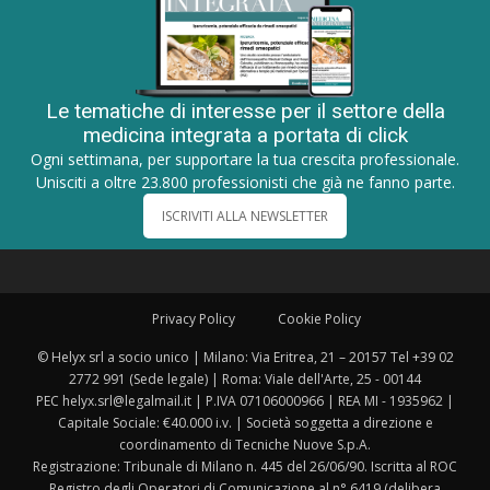
Le tematiche di interesse per il settore della
medicina integrata a portata di click
Ogni settimana, per supportare la tua crescita professionale.
Unisciti a oltre 23.800 professionisti che già ne fanno parte.
ISCRIVITI ALLA NEWSLETTER
Privacy Policy
Cookie Policy
© Helyx srl a socio unico | Milano: Via Eritrea, 21 – 20157 Tel +39 02
2772 991 (Sede legale) | Roma: Viale dell'Arte, 25 - 00144
PEC helyx.srl@legalmail.it | P.IVA 07106000966 | REA MI - 1935962 |
Capitale Sociale: €40.000 i.v. | Società soggetta a direzione e
coordinamento di Tecniche Nuove S.p.A.
Registrazione: Tribunale di Milano n. 445 del 26/06/90. Iscritta al ROC
Registro degli Operatori di Comunicazione al n° 6419 (delibera