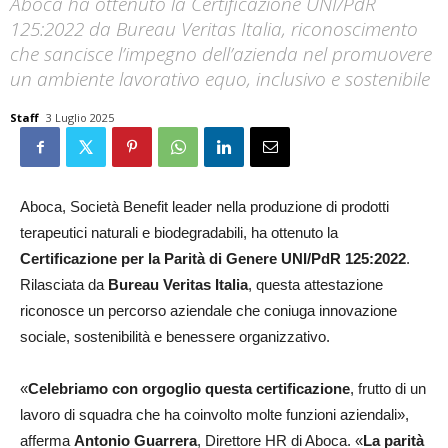
Aboca ha ottenuto la Certificazione UNI/PdR
125:2022 da Bureau Veritas Italia, riconoscimento
che sancisce l’impegno dell’azienda nel promuovere
un ambiente lavorativo equo, inclusivo e sostenibile
Staff
3 Luglio 2025
Aboca, Società Benefit leader nella produzione di prodotti
terapeutici naturali e biodegradabili, ha ottenuto la
Certificazione per la Parità di Genere UNI/PdR 125:2022
.
Rilasciata da
Bureau Veritas Italia
, questa attestazione
riconosce un percorso aziendale che coniuga innovazione
sociale, sostenibilità e benessere organizzativo.
«
Celebriamo con orgoglio questa certificazione
, frutto di un
lavoro di squadra che ha coinvolto molte funzioni aziendali»,
afferma
Antonio Guarrera
, Direttore HR di Aboca. «
La parità