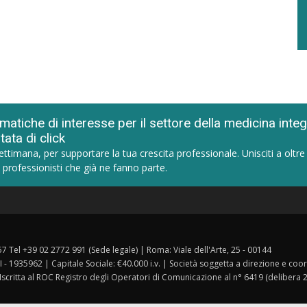
matiche di interesse per il settore della medicina inte
tata di click
ettimana, per supportare la tua crescita professionale. Unisciti a oltre
 professionisti che già ne fanno parte.
157 Tel +39 02 2772 991 (Sede legale) | Roma: Viale dell'Arte, 25 - 00144
I - 1935962 | Capitale Sociale: €40.000 i.v. | Società soggetta a direzione e co
 Iscritta al ROC Registro degli Operatori di Comunicazione al n° 6419 (delibera 