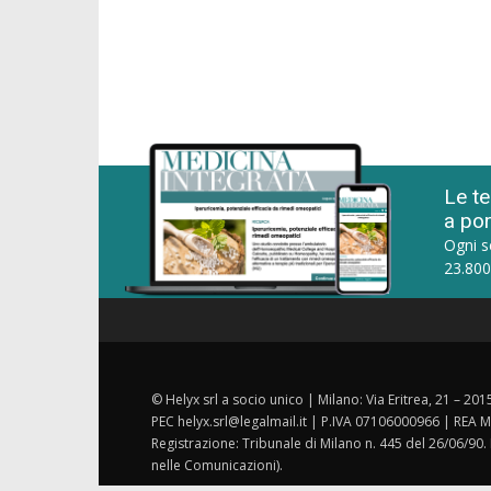
Le te
a por
Ogni s
23.800
© Helyx srl a socio unico | Milano: Via Eritrea, 21 – 20
PEC helyx.srl@legalmail.it | P.IVA 07106000966 | REA M
Registrazione: Tribunale di Milano n. 445 del 26/06/90.
nelle Comunicazioni).