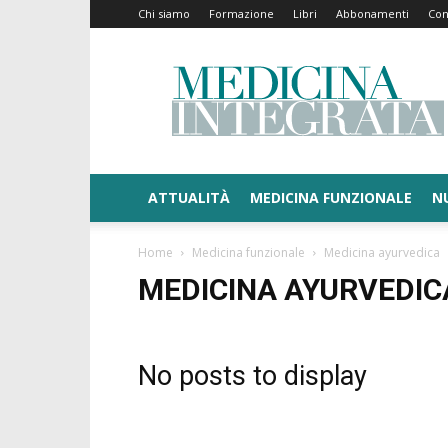
Chi siamo
Formazione
Libri
Abbonamenti
Con
Medicina
Integrata
ATTUALITÀ
MEDICINA FUNZIONALE
N
Home
Medicina funzionale
Medicina ayurvedica
MEDICINA AYURVEDIC
No posts to display