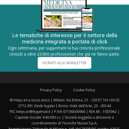
Le tematiche di interesse per il settore della
medicina integrata a portata di click
Ogni settimana, per supportare la tua crescita professionale.
Unisciti a oltre 23.800 professionisti che già ne fanno parte.
ISCRIVITI ALLA NEWSLETTER
Privacy Policy
Cookie Policy
© Helyx srl a socio unico | Milano: Via Eritrea, 21 – 20157 Tel +39 02
2772 991 (Sede legale) | Roma: Viale dell'Arte, 25 - 00144
PEC helyx.srl@legalmail.it | P.IVA 07106000966 | REA MI - 1935962 |
Capitale Sociale: €40.000 i.v. | Società soggetta a direzione e
coordinamento di Tecniche Nuove S.p.A.
Registrazione: Tribunale di Milano n. 445 del 26/06/90. Iscritta al ROC