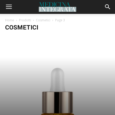
Home
Prodotti
Cosmetici
Page 3
COSMETICI