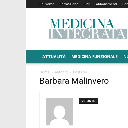
Chi siamo
Formazione
Libri
Abbonamenti
Con
Medicina
Integrata
ATTUALITÀ
MEDICINA FUNZIONALE
N
Home
Authors
Posts by
Barbara Malinvero
2 POSTS