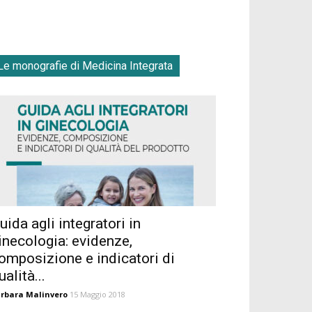
Le monografie di Medicina Integrata
uida agli integratori in
inecologia: evidenze,
omposizione e indicatori di
ualità...
rbara Malinvero
15 Maggio 2018