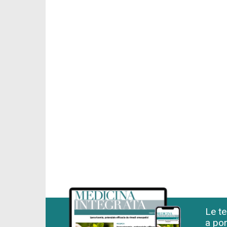
Le te
a por