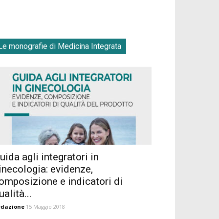
Le monografie di Medicina Integrata
uida agli integratori in
inecologia: evidenze,
omposizione e indicatori di
ualità...
edazione
15 Maggio 2018