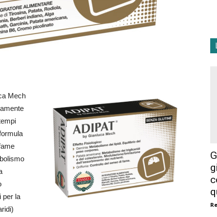
luca Mech
eamente
 tempi
 formula
i fame
G
abolismo
g
a
c
o
q
 per la
R
ridi)