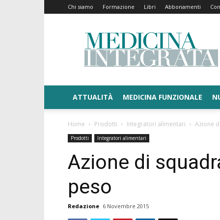
Chi siamo
Formazione
Libri
Abbonamenti
Con
Medicina
Integrata
ATTUALITÀ
MEDICINA FUNZIONALE
N
Home
Prodotti
Integratori alimentari
Azione d
Prodotti
Integratori alimentari
Azione di squadra
peso
Redazione
6 Novembre 2015