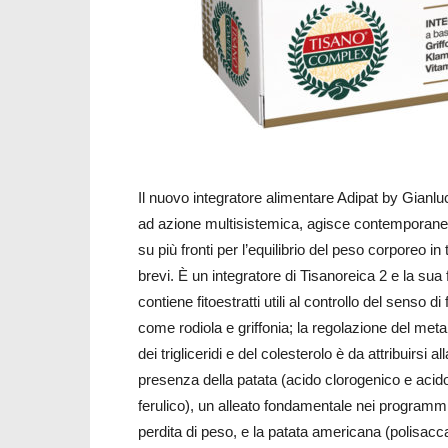
Il nuovo integratore alimentare Adipat by Gian
ad azione multisistemica, agisce contemporan
su più fronti per l’equilibrio del peso corporeo in
brevi. È un integratore di Tisanoreica 2 e la sua
contiene fitoestratti utili al controllo del senso d
come rodiola e griffonia; la regolazione del met
dei trigliceridi e del colesterolo è da attribuirsi all
presenza della patata (acido clorogenico e acid
ferulico), un alleato fondamentale nei programmi
perdita di peso, e la patata americana (polisacca