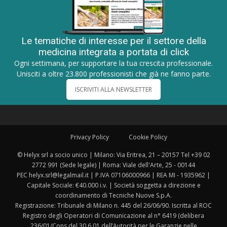
Le tematiche di interesse per il settore della
medicina integrata a portata di click
Ogni settimana, per supportare la tua crescita professionale.
Unisciti a oltre 23.800 professionisti che già ne fanno parte.
ISCRIVITI ALLA NEWSLETTER
Privacy Policy
Cookie Policy
© Helyx srl a socio unico | Milano: Via Eritrea, 21 – 20157 Tel +39 02
2772 991 (Sede legale) | Roma: Viale dell'Arte, 25 - 00144
PEC helyx.srl@legalmail.it | P.IVA 07106000966 | REA MI - 1935962 |
Capitale Sociale: €40.000 i.v. | Società soggetta a direzione e
coordinamento di Tecniche Nuove S.p.A.
Registrazione: Tribunale di Milano n. 445 del 26/06/90. Iscritta al ROC
Registro degli Operatori di Comunicazione al n° 6419 (delibera
236/01/Cons del 30.6.01 dell’Autorità per le Garanzie nelle