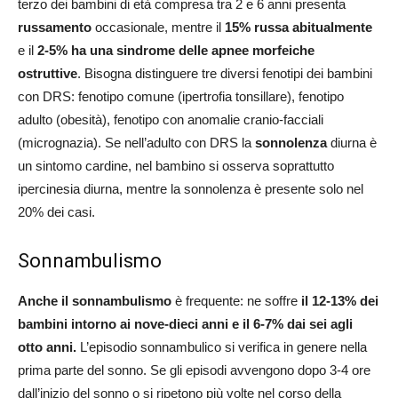
terzo dei bambini di età compresa tra 2 e 6 anni presenta
russamento
occasionale, mentre il
15% russa abitualmente
e il
2-5% ha una sindrome delle apnee morfeiche
ostruttive
. Bisogna distinguere tre diversi fenotipi dei bambini
con DRS: fenotipo comune (ipertrofia tonsillare), fenotipo
adulto (obesità), fenotipo con anomalie cranio-facciali
(micrognazia). Se nell’adulto con DRS la
sonnolenza
diurna è
un sintomo cardine, nel bambino si osserva soprattutto
ipercinesia diurna, mentre la sonnolenza è presente solo nel
20% dei casi.
Sonnambulismo
Anche il sonnambulismo
è frequente: ne soffre
il 12-13% dei
bambini intorno ai nove-dieci anni e il 6-7% dai sei agli
otto anni.
L’episodio sonnambulico si verifica in genere nella
prima parte del sonno. Se gli episodi avvengono dopo 3-4 ore
dall’inizio del sonno o si ripetono più volte nel corso della