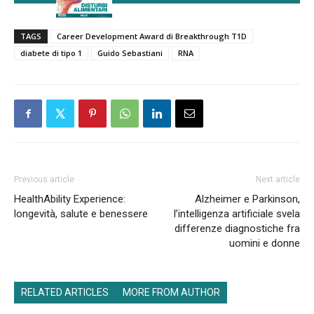
TAGS
Career Development Award di Breakthrough T1D
diabete di tipo 1
Guido Sebastiani
RNA
Previous article
Next article
HealthAbility Experience:
Alzheimer e Parkinson,
longevità, salute e benessere
l’intelligenza artificiale svela
differenze diagnostiche fra
uomini e donne
RELATED ARTICLES
MORE FROM AUTHOR