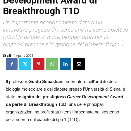
Development Award di
Breakthrough T1D
Un importante riconoscimento dato a un
innovativo progetto di ricerca che ha come obiettivo
l'identificazione di nuovi biomarcatori per la
diagnosi precoce e la gestione del diabete di tipo 1
Staff
4 Aprile 2025
Il professor
Guido Sebastiani
, ricercatore nell’ambito della
biologia molecolare e del diabete presso l’Università di Siena, è
stato
insignito del prestigioso
Career Development Award
da parte di Breakthrough T1D
, una delle principali
organizzazioni no profit statunitensi impegnate nel sostegno
della ricerca sul diabete di tipo 1 (T1D).