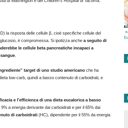
sità di Washington e del
Children’s Hospital
di Tacoma.
n
) la risposta delle cellule β, cioè specifiche cellule del
E
al glucosio, è compromessa. Si ipotizza anche
a seguito di
derebbe le cellule beta pancreatiche incapaci a
l sangue
.
ingrediente” target di uno studio americano
che ha
 dieta low-carb, quindi a basso contenuto di carboidrati, e
ficacia e l’efficienza di una dieta eucalorica a basso
 9% a energia derivante dai carboidrati e per il 65% dai
nuto di carboidrati
(HC), dipendente per il 55% da energia