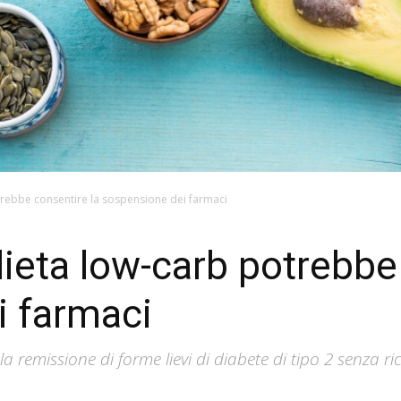
trebbe consentire la sospensione dei farmaci
dieta low-carb potrebbe
i farmaci
 remissione di forme lievi di diabete di tipo 2 senza ri