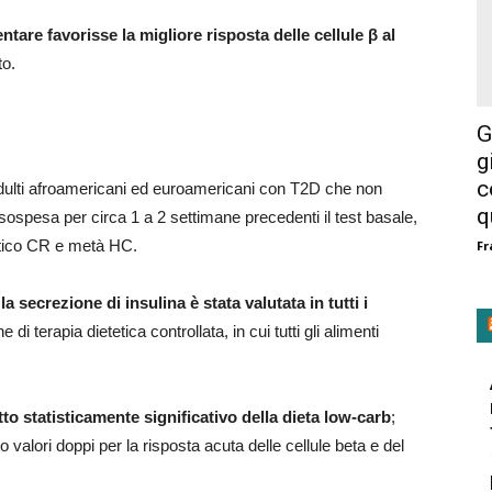
are favorisse la migliore risposta delle cellule β al
to.
G
g
c
adulti afroamericani ed euroamericani con T2D che non
q
 sospesa per circa 1 a 2 settimane precedenti il test basale,
etico CR e metà HC.
Fr
a secrezione di insulina è stata valutata in tutti i
 di terapia dietetica controllata, in cui tutti gli alimenti
tto statisticamente significativo della dieta low-carb
;
valori doppi per la risposta acuta delle cellule beta e del