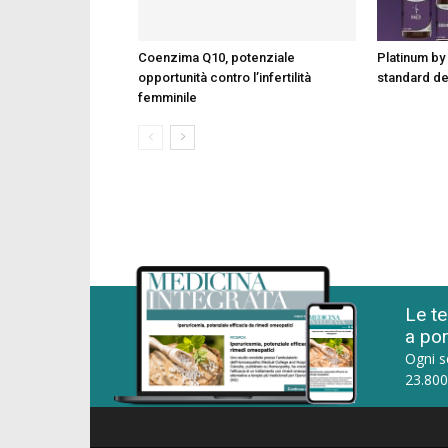
Coenzima Q10, potenziale
Platinum by 
opportunità contro l’infertilità
standard d
femminile
Le te
a por
Ogni s
23.800