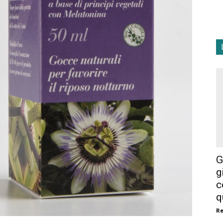
G
g
c
q
R