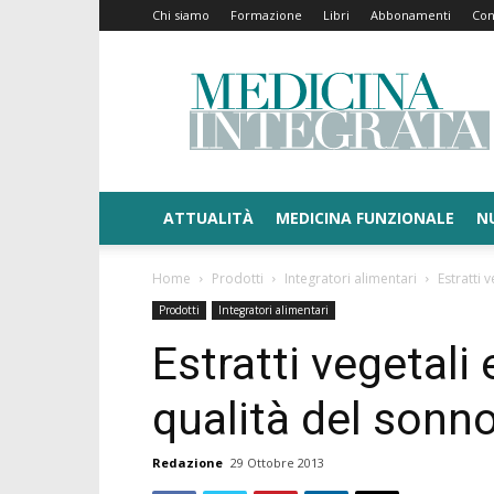
Chi siamo
Formazione
Libri
Abbonamenti
Con
Medicina
Integrata
ATTUALITÀ
MEDICINA FUNZIONALE
N
Home
Prodotti
Integratori alimentari
Estratti 
Prodotti
Integratori alimentari
Estratti vegetali
qualità del sonn
Redazione
29 Ottobre 2013