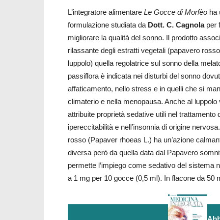
L’integratore alimentare
Le Gocce di Morfèo
ha 
formulazione studiata da
Dott. C. Cagnola
per 
migliorare la qualità del sonno. Il prodotto assoc
rilassante degli estratti vegetali (papavero rosso
luppolo) quella regolatrice sul sonno della melat
passiflora è indicata nei disturbi del sonno dovut
affaticamento, nello stress e in quelli che si ma
climaterio e nella menopausa. Anche al luppol
attribuite proprietà sedative utili nel trattamento d
ipereccitabilità e nell’insonnia di origine nervosa
rosso (Papaver rhoeas L.) ha un’azione calman
diversa però da quella data dal Papavero somn
permette l’impiego come sedativo del sistema n
a 1 mg per 10 gocce (0,5 ml). In flacone da 50 
Abb