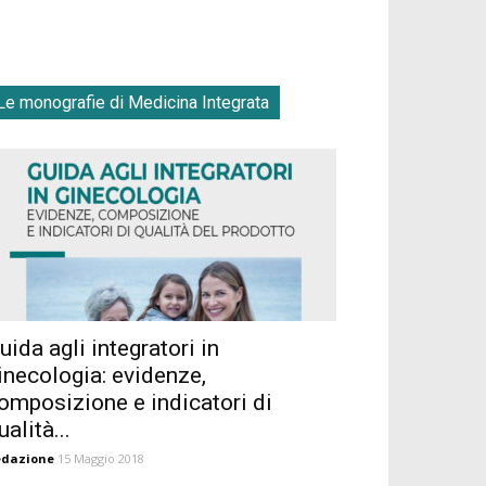
Le monografie di Medicina Integrata
uida agli integratori in
inecologia: evidenze,
omposizione e indicatori di
ualità...
edazione
15 Maggio 2018