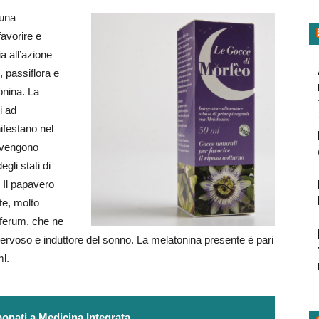
una
favorire e
ia all’azione
, passiflora e
onina. La
i ad
nifestano nel
o vengono
egli stati di
. Il papavero
te, molto
iferum, che ne
ervoso e induttore del sonno. La melatonina presente è pari
ml.
onati a Medicina Integrata