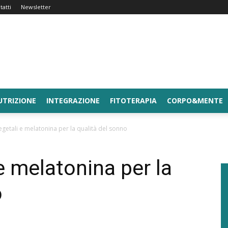
tatti
Newsletter
UTRIZIONE
INTEGRAZIONE
FITOTERAPIA
CORPO&MENTE
vegetali e melatonina per la qualità del sonno
 e melatonina per la
o