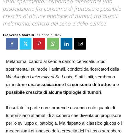
Studi sperimentali sembrano dimostrare una
associazione fra consumo di fruttosio e possibile
crescita di alcune tipologie di tumori, tra questi
melanoma, cancro del seno e della cervice
Francesca Morelli
7 Gennaio 2025
Melanoma, cancro al seno e cancro cervicale. Studi
sperimentali su modelli animali, condotti da ricercatori della
Washington University di St. Louis
, Stati Uniti, sembrano
dimostrare
una associazione fra consumo di fruttosio e
possibile crescita di alcune tipologie di tumori
.
Il risultato in parte non sorprende essendo noto quanto di
tumori siano affamati di zucchero che diventa un propulsore
per lo sviluppo di patologia. Ma rispetto al classico glucosio i
meccanismi di innesco della crescita del fruttosio sarebbero