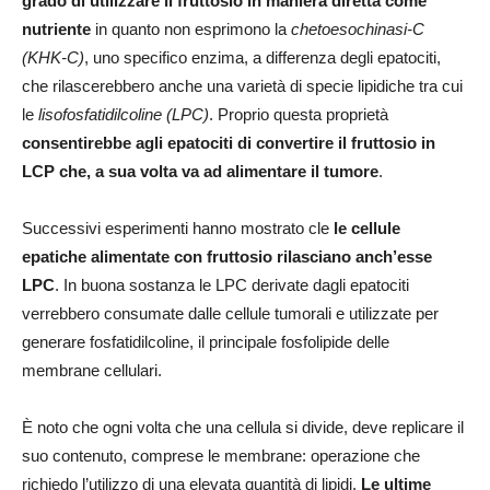
grado di utilizzare il fruttosio in maniera diretta come
nutriente
in quanto non esprimono la
chetoesochinasi-C
(KHK-C)
, uno specifico enzima, a differenza degli epatociti,
che rilascerebbero anche una varietà di specie lipidiche tra cui
le
lisofosfatidilcoline (LPC)
. Proprio questa proprietà
consentirebbe agli epatociti di convertire il fruttosio in
LCP che, a sua volta va ad alimentare il tumore
.
Successivi esperimenti hanno mostrato cle
le cellule
epatiche alimentate con fruttosio rilasciano anch’esse
LPC
. In buona sostanza le LPC derivate dagli epatociti
verrebbero consumate dalle cellule tumorali e utilizzate per
generare fosfatidilcoline, il principale fosfolipide delle
membrane cellulari.
È noto che ogni volta che una cellula si divide, deve replicare il
suo contenuto, comprese le membrane: operazione che
richiedo l’utilizzo di una elevata quantità di lipidi.
Le ultime