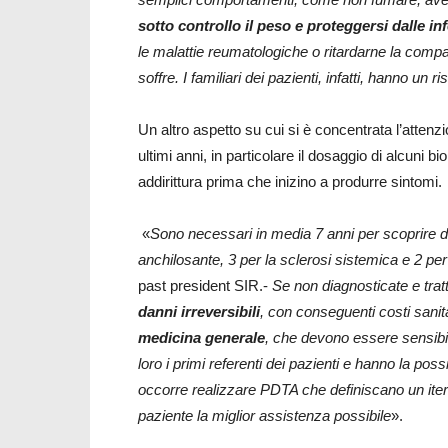
sotto controllo il peso e proteggersi dalle in
le malattie reumatologiche o ritardarne la compa
soffre. I familiari dei pazienti, infatti, hanno u
Un altro aspetto su cui si è concentrata l’attenz
ultimi anni, in particolare il dosaggio di alcuni b
addirittura prima che inizino a produrre sintomi.
«
Sono necessari in media 7 anni per scoprire di s
anchilosante, 3 per la sclerosi sistemica e 2 per 
past president SIR.-
Se non diagnosticate e tra
danni irreversibili
, con conseguenti costi sanita
medicina generale
, che devono essere sensibil
loro i primi referenti dei pazienti e hanno la possi
occorre realizzare PDTA che definiscano un iter a
paziente la miglior assistenza possibile
».