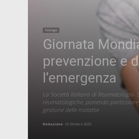
Patologie
Giornata Mondia
prevenzione e d
l’emergenza
La Società Italiana di Reumatologia- SI
reumatologiche, ponendo particolare at
gestione delle malattie
Redazione
13 Ottobre 2025