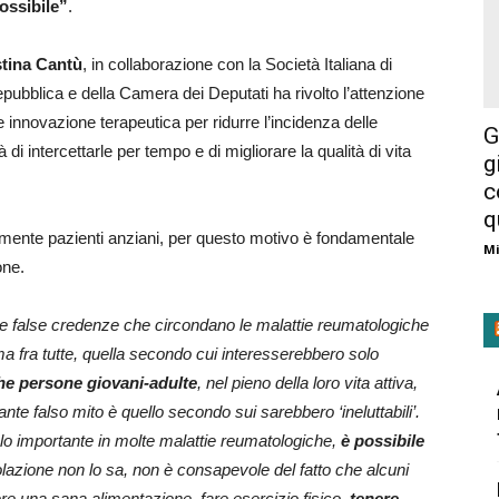
ossibile”
.
stina Cantù
, in collaborazione con la Società Italiana di
epubblica e della Camera dei Deputati ha rivolto l’attenzione
 innovazione terapeutica per ridurre l’incidenza delle
G
di intercettarle per tempo e di migliorare la qualità di vita
g
c
q
mente pazienti anziani, per questo motivo è fondamentale
Mi
one.
le false credenze che circondano le malattie reumatologiche
a fra tutte, quella secondo cui interesserebbero solo
he persone giovani-adulte
, nel pieno della loro vita attiva,
nte falso mito è quello secondo sui sarebbero ‘ineluttabili’.
o importante in molte malattie reumatologiche,
è possibile
olazione non lo sa, non è consapevole del fatto che alcuni
 una sana alimentazione, fare esercizio fisico,
tenere