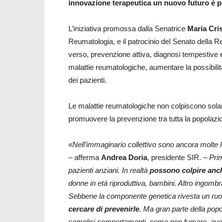
innovazione terapeutica un nuovo futuro è p
L’iniziativa promossa dalla Senatrice
Maria Cri
Reumatologia, e il patrocinio del Senato della R
verso, prevenzione attiva, diagnosi tempestive e
malattie reumatologiche, aumentare la possibilità 
dei pazienti.
Le malattie reumatologiche non colpiscono sola
promuovere la prevenzione tra tutta la popolazi
«
Nell’immaginario collettivo sono ancora molte 
– afferma
Andrea Doria
, presidente SIR. –
Prim
pazienti anziani. In realtà
possono colpire anc
donne in età riproduttiva, bambini. Altro ingombra
Sebbene la componente genetica rivesta un ruol
cercare di prevenirle
. Ma gran parte della pop
semplici comportamenti, come non fumare, avere