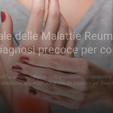
le delle Malattie Reum
iagnosi precoce per co
R ha acceso i riflettori sulle problematiche sanitarie e 
tenzione ai corretti stili di vita da adottare per favor