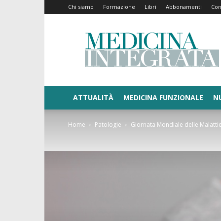
Chi siamo
Formazione
Libri
Abbonamenti
Con
Medicina
Integrata
ATTUALITÀ
MEDICINA FUNZIONALE
N
Home
Patologie
Giornata Mondiale delle Malatt