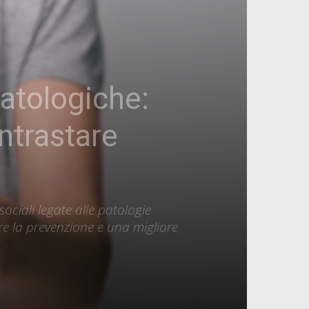
atologiche:
ntrastare
sociali legate alle patologie
ire la prevenzione e una migliore