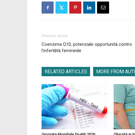
Previous article
Coenzima Q10, potenziale opportunità contro
l’infertilità femminile
RELATED ARTICLES
MORE FROM AUT
Giornata Mondiale Epatiti 2026:
Obesità in It