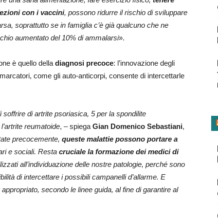
fezioni con i vaccini
, possono ridurre il rischio di sviluppare
rsa, soprattutto se in famiglia c’è già qualcuno che ne
n rischio aumentato del 10% di ammalarsi
».
ione è quello della
diagnosi precoce
: l’innovazione degli
iomarcatori, come gli auto-anticorpi, consente di intercettarle
offrire di artrite psoriasica, 5 per la spondilite
l’artrite reumatoide
, – spiega
Gian Domenico Sebastiani
,
ttate precocemente,
queste malattie possono portare a
ri e sociali. Resta
cruciale la formazione dei medici di
izzati all’individuazione delle nostre patologie, perché sono
bilità di intercettare i possibili campanelli d’allarme. E
ppropriato, secondo le linee guida, al fine di garantire al