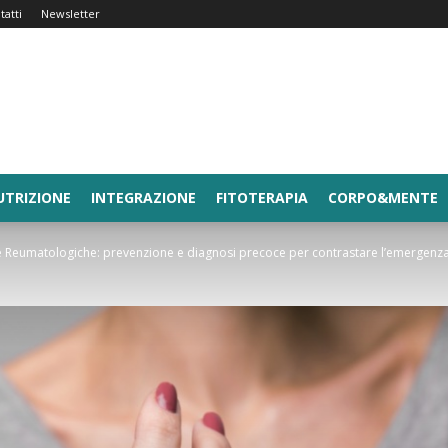
tatti
Newsletter
UTRIZIONE
INTEGRAZIONE
FITOTERAPIA
CORPO&MENTE
ie Reumatologiche: prevenzione e diagnosi precoce per contrastare l’emergenz