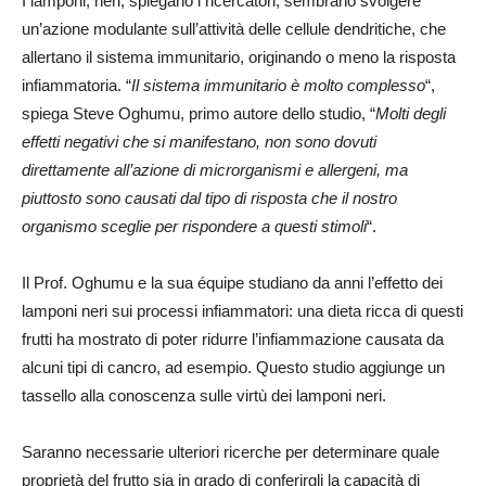
I lamponi, neri, spiegano i ricercatori, sembrano svolgere
un’azione modulante sull’attività delle cellule dendritiche, che
allertano il sistema immunitario, originando o meno la risposta
infiammatoria. “
Il sistema immunitario è molto complesso
“,
spiega Steve Oghumu, primo autore dello studio, “
Molti degli
effetti negativi che si manifestano, non sono dovuti
direttamente all’azione di microrganismi e allergeni, ma
piuttosto sono causati dal tipo di risposta che il nostro
organismo sceglie per rispondere a questi stimoli
“.
Il Prof. Oghumu e la sua équipe studiano da anni l’effetto dei
lamponi neri sui processi infiammatori: una dieta ricca di questi
frutti ha mostrato di poter ridurre l’infiammazione causata da
alcuni tipi di cancro, ad esempio. Questo studio aggiunge un
tassello alla conoscenza sulle virtù dei lamponi neri.
Saranno necessarie ulteriori ricerche per determinare quale
proprietà del frutto sia in grado di conferirgli la capacità di