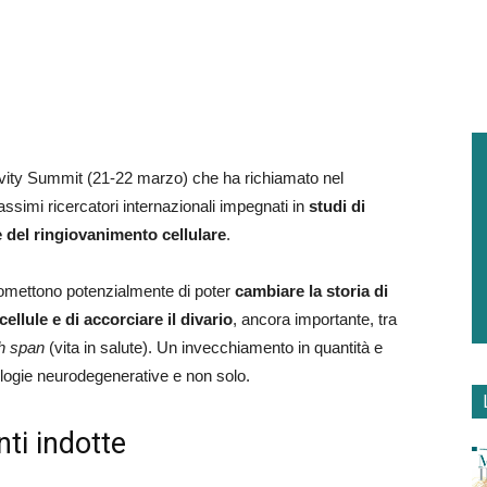
gevity Summit (21-22 marzo) che ha richiamato nel
ssimi ricercatori internazionali impegnati in
studi di
e del ringiovanimento cellulare
.
promettono potenzialmente di poter
cambiare la storia di
ellule e di accorciare il divario
, ancora importante, tra
th span
(vita in salute). Un invecchiamento in quantità e
trologie neurodegenerative e non solo.
nti indotte