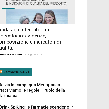
uida agli integratori in
inecologia: evidenze,
omposizione e indicatori di
ualità...
ancesca Morelli
15 Maggio 2018
Farmacia News
Al via la campagna Menopausa
riscriviamo le regole: il ruolo della
farmacia
Drink Spiking: le farmacie scendono in