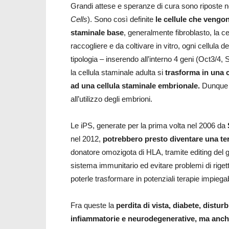
Grandi attese e speranze di cura sono riposte nel
Cells
). Sono così definite
le cellule che vengo
staminale base
, generalmente fibroblasto, la cel
raccogliere e da coltivare in vitro, ogni cellula 
tipologia – inserendo all’interno 4 geni (Oct3/4, S
la cellula staminale adulta si
trasforma in una 
ad una cellula staminale embrionale.
Dunque gi
all’utilizzo degli embrioni.
Le iPS, generate per la prima volta nel 2006 da
nel 2012,
potrebbero presto diventare una te
donatore omozigota di HLA, tramite editing del g
sistema immunitario ed evitare problemi di rigett
poterle trasformare in potenziali terapie impiegab
Fra queste la
perdita di vista, diabete, distur
infiammatorie e neurodegenerative, ma anche 