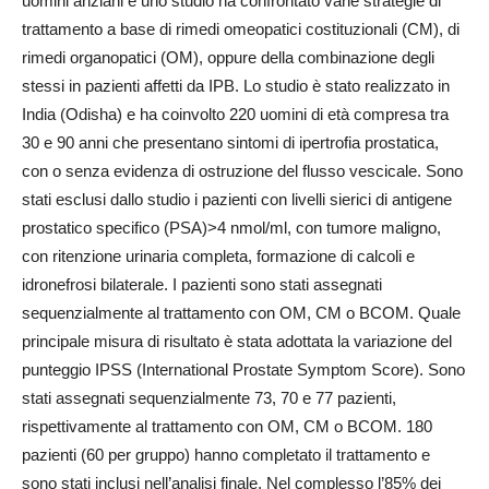
uomini anziani e uno studio ha confrontato varie strategie di
trattamento a base di rimedi omeopatici costituzionali (CM), di
rimedi organopatici (OM), oppure della combinazione degli
stessi in pazienti affetti da IPB. Lo studio è stato realizzato in
India (Odisha) e ha coinvolto 220 uomini di età compresa tra
30 e 90 anni che presentano sintomi di ipertrofia prostatica,
con o senza evidenza di ostruzione del flusso vescicale. Sono
stati esclusi dallo studio i pazienti con livelli sierici di antigene
prostatico specifico (PSA)>4 nmol/ml, con tumore maligno,
con ritenzione urinaria completa, formazione di calcoli e
idronefrosi bilaterale. I pazienti sono stati assegnati
sequenzialmente al trattamento con OM, CM o BCOM. Quale
principale misura di risultato è stata adottata la variazione del
punteggio IPSS (International Prostate Symptom Score). Sono
stati assegnati sequenzialmente 73, 70 e 77 pazienti,
rispettivamente al trattamento con OM, CM o BCOM. 180
pazienti (60 per gruppo) hanno completato il trattamento e
sono stati inclusi nell’analisi finale. Nel complesso l’85% dei