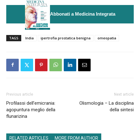
Abbonati a Medicina Integrata
TAGS
India
ipertrofia prostatica benigna
omeopatia
Previous article
Next article
Profilassi dell’emicrania:
Olismologia – La disciplina
agopuntura meglio della
della sintesi
flunarizina
RELATED ARTICLES
MORE FROM AUTHOR