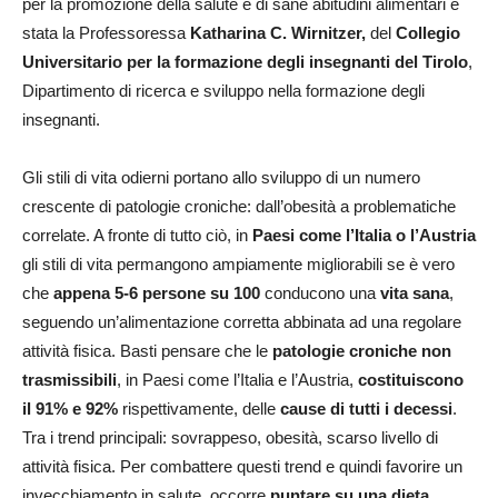
per la promozione della salute e di sane abitudini alimentari è
stata la Professoressa
Katharina C. Wirnitzer,
del
Collegio
Universitario per la formazione degli insegnanti del Tirolo
,
Dipartimento di ricerca e sviluppo nella formazione degli
insegnanti.
Gli stili di vita odierni portano allo sviluppo di un numero
crescente di patologie croniche: dall’obesità a problematiche
correlate. A fronte di tutto ciò, in
Paesi come l’Italia o l’Austria
gli stili di vita permangono ampiamente migliorabili se è vero
che
appena 5-6 persone su 100
conducono una
vita sana
,
seguendo un’alimentazione corretta abbinata ad una regolare
attività fisica. Basti pensare che le
patologie croniche non
trasmissibili
, in Paesi come l’Italia e l’Austria,
costituiscono
il 91% e 92%
rispettivamente, delle
cause di tutti i decessi
.
Tra i trend principali: sovrappeso, obesità, scarso livello di
attività fisica. Per combattere questi trend e quindi favorire un
invecchiamento in salute, occorre
puntare su una dieta