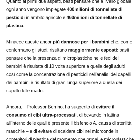
Quanto ai primi due aspetti, basti pensare che a livello globale
ogni anno vengono impiegate
400milioni di tonnellate di
pesticidi
in ambito agricolo e
460milioni di tonnellate di
plastica
.
Minacce queste ancor
più dannose per i bambini
che, come
confermano gli studi, risultano
maggiormente esposti
: basti
pensare che la presenza di microplastiche nelle feci dei
bambini è risultata di 10 volte superiore a quella degli adulti
così come la concentrazione di pesticidi nell’analisi dei capelli
dei bambini è risultata di gran lunga superiore a quella dei
capelli delle madri.
Ancora, il Professor Berrino, ha suggerito di
evitare il
consumo di cibi ultra-processati
, di bevande in lattina –
all’interno delle quali è presente il bisfenolo A, causa di sterilità
maschile – e di evitare di scaldare cibi nel microonde in
contenitori di plastica dal momento che ormai le microplastiche