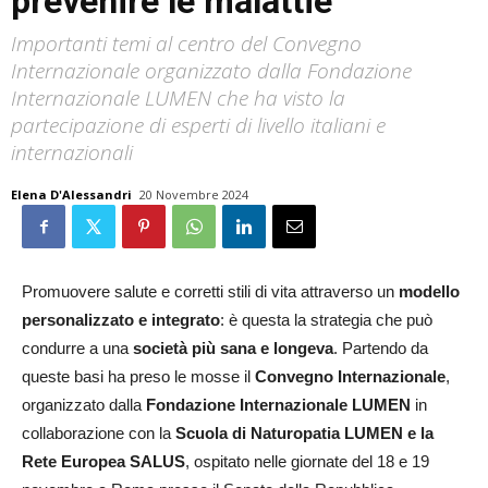
prevenire le malattie
Importanti temi al centro del Convegno
Internazionale organizzato dalla Fondazione
Internazionale LUMEN che ha visto la
partecipazione di esperti di livello italiani e
internazionali
Elena D'Alessandri
20 Novembre 2024
Promuovere salute e corretti stili di vita attraverso un
modello
personalizzato e integrato
: è questa la strategia che può
condurre a una
società più sana e longeva
. Partendo da
queste basi ha preso le mosse il
Convegno Internazionale
,
organizzato dalla
Fondazione Internazionale LUMEN
in
collaborazione con la
Scuola di Naturopatia LUMEN e la
Rete Europea SALUS
, ospitato nelle giornate del 18 e 19