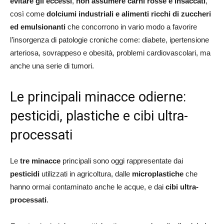
evitare gli eccessi
,
non assumere carni rosse e insaccati
,
così come
dolciumi industriali e alimenti ricchi di zuccheri
ed emulsionanti
che concorrono in vario modo a favorire
l’insorgenza di patologie croniche come: diabete, ipertensione
arteriosa, sovrappeso e obesità, problemi cardiovascolari, ma
anche una serie di tumori.
Le principali minacce odierne:
pesticidi, plastiche e cibi ultra-
processati
Le
tre minacce
principali sono oggi rappresentate dai
pesticidi
utilizzati in agricoltura, dalle
microplastiche
che
hanno ormai contaminato anche le acque, e dai
cibi ultra-
processati
.