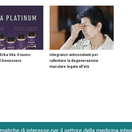
Erba Vita: il nuovo
Integratori antiossidanti per
el benessere
rallentare la degenerazione
maculare legata all’età
matiche di interesse per il settore della medicina inte