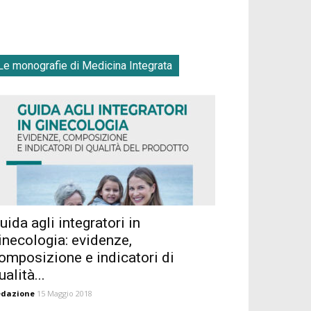
Le monografie di Medicina Integrata
uida agli integratori in
inecologia: evidenze,
omposizione e indicatori di
ualità...
edazione
15 Maggio 2018