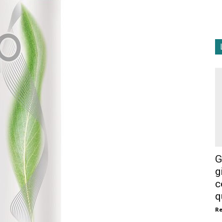
G
g
c
q
R