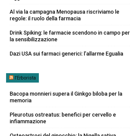
Al via la campagna Menopausa riscriviamo le
regole: il ruolo della farmacia
Drink Spiking: le farmacie scendono in campo per
la sensibilizzazione
Dazi USA sui farmaci generici: l’allarme Egualia
l’Erborista
Bacopa monnieri supera il Ginkgo biloba per la
memoria
Pleurotus ostreatus: benefici per cervello e
infiammazione
Osteoartrosi del ginocchio: la Nigella sativa