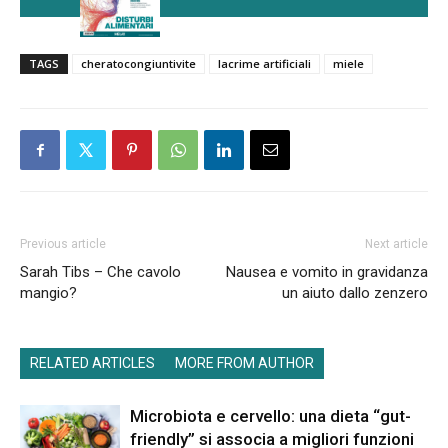
TAGS
cheratocongiuntivite
lacrime artificiali
miele
Previous article
Next article
Sarah Tibs – Che cavolo
Nausea e vomito in gravidanza
mangio?
un aiuto dallo zenzero
RELATED ARTICLES
MORE FROM AUTHOR
Microbiota e cervello: una dieta “gut-
friendly” si associa a migliori funzioni