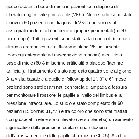
gocce oculari a base di miele in pazienti con diagnosi di
cheratocongiuntivite primaverile (VKC). Nello studio sono stati
coinvolti 60 pazienti con diagnosi di VKC che sono stati
assegnati random ad uno dei due gruppi sperimentali (n=30
per gruppo). Tutti i pazienti sono stati trattati con collirio a base
di sodio cromoglicato e di fluorometolone 1% unitamente
(conseguentemente ad assegnazione random) a collirio a
base di miele (60% in lacrime artificiali) o placebo (lacrime
artificiali). Il trattamento è stato applicato quattro volte al giorno.
Alla visita basale e a quelle di follow-up del 1°, 3° e 6° mese i
pazienti sono stati esaminati con torcia e lampada a fessura
per monitorare il rossore, le papille a livello del limbus e la
pressione intraoculare. Lo studio è stato completato da 60
pazienti (19 donne: 31,7%) e fra coloro che sono stati trattati
con gocce al miele è stato rilevato (verso placebo) un aumento
significativo della pressione oculare, una riduzione
dell’arrossamento e delle papille al limbus (p <0.05). Alla fine