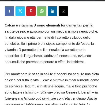
Stefania Cifani
1 Aprile 2026
Calcio e vitamina D sono elementi fondamentali per la
salute ossea
, e agiscono con un meccanismo sinergico che,
fin dalla giovane età, permette di il corretto sviluppo dello
scheletro. Se il primo è principale componente dell’osso, la
vitamina D permette che il minerale sia correttamente
assorbito dall’organismo, laddove è necessario, evitando
accumuli che potrebbero portare a effetti indesiderati.
Per mantenere le ossa in salute è opportuno seguire una dieta
calcica per tutta la vita. Il calcio si trova in molti alimenti, come
gli spinaci e i legumi, e in alcune acque, ma le fonti più ricche
sono latte e i latticini. «
Tuttavia
– precisa
Cesare Liberali
, –
la
tolleranza al lattosio può diminuire con l’età, rendendo difficile
raggiungere il fabbisogno giornaliero solo con la dieta. In