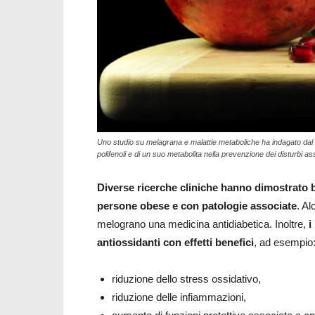
Uno studio su melagrana e malattie metaboliche ha indagato dal punt
polifenoli e di un suo metabolita nella prevenzione dei disturbi a
Diverse ricerche cliniche hanno dimostrato b
persone obese e con patologie associate
. Al
melograno una medicina antidiabetica. Inoltre,
i
antiossidanti con effetti benefici
, ad esempio
riduzione dello stress ossidativo,
riduzione delle infiammazioni,