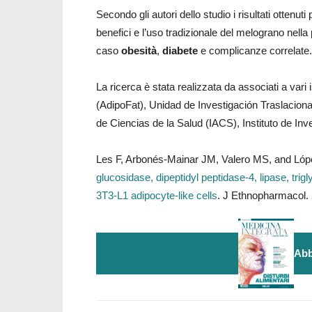
Secondo gli autori dello studio i risultati ottenut
benefici e l’uso tradizionale del melograno nell
caso
obesità
,
diabete
e complicanze correlate.
La ricerca è stata realizzata da associati a vari i
(AdipoFat), Unidad de Investigación Traslacional
de Ciencias de la Salud (IACS), Instituto de In
Les F, Arbonés-Mainar JM, Valero MS, and Lóp
glucosidase, dipeptidyl peptidase-4, lipase, tri
3T3-L1 adipocyte-like cells
. J Ethnopharmacol.
Abb