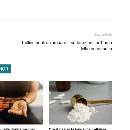
Next article
Polline contro vampate e sudorazione notturna
della menopausa
HOR
 nella donna: segnali
Creatina per la longevità cellulare