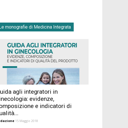
Le monografie di Medicina Integrata
uida agli integratori in
inecologia: evidenze,
omposizione e indicatori di
ualità...
edazione
15 Maggio 2018