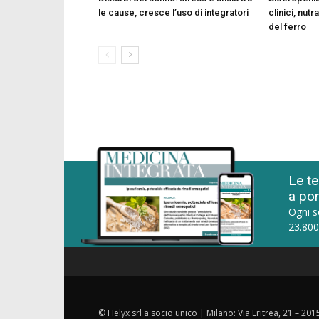
le cause, cresce l’uso di integratori
clinici, nut
del ferro
Le te
a por
Ogni s
23.800
© Helyx srl a socio unico | Milano: Via Eritrea, 21 – 20