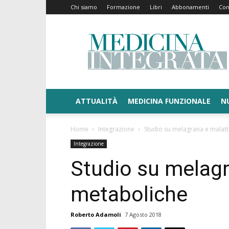
Chi siamo
Formazione
Libri
Abbonamenti
Con
Medicina
Integrata
ATTUALITÀ
MEDICINA FUNZIONALE
N
Home
Integrazione
Studio su melagrana e malatt
Integrazione
Studio su melagr
metaboliche
Roberto Adamoli
7 Agosto 2018