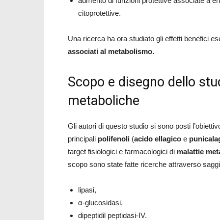
aumento di funzioni protettive associate a enzi
citoprotettive.
Una ricerca ha ora studiato gli effetti benefici e
associati al metabolismo.
Scopo e disegno dello stu
metaboliche
Gli autori di questo studio si sono posti l’obiettiv
principali
polifenoli
(
acido ellagico
e
punicala
target fisiologici e farmacologici di
malattie met
scopo sono state fatte ricerche attraverso saggi 
lipasi,
α-glucosidasi,
dipeptidil peptidasi-IV.