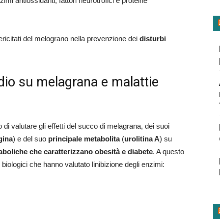
mi antiossidanti, fattori neurotrofici e proteine
sericitati del melograno nella prevenzione dei
disturbi
dio su melagrana e malattie
o di valutare gli effetti del succo di melagrana, dei suoi
gina
) e del suo
principale metabolita
(
urolitina A
) su
aboliche che caratterizzano obesità e diabete
. A questo
biologici che hanno valutato linibizione degli enzimi: