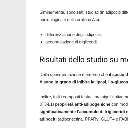
Similarmente, sono stati studiati (in adipociti diffe
punicalagina e della urolitina A su:
differenziazione degli adipociti,
accumulazione di trigliceridi.
Risultati dello studio su 
Dalla sperimentazione è emerso che
il succo d
A sono in grado di inibire la lipasi, l’α-glucos
Inoltre, tutti i composti testati, ma significativa
3T3-L1)
proprietà anti-adipogeniche
con modal
significativamente l’accumulo di trigliceridi 
adipociti
(adiponectina, PPARγ, GLUT4 e FAB