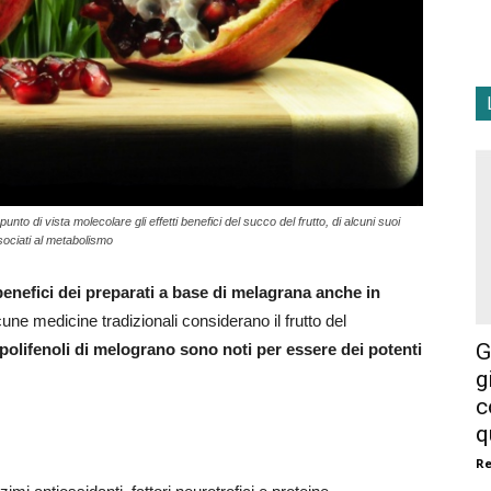
o di vista molecolare gli effetti benefici del succo del frutto, di alcuni suoi
ssociati al metabolismo
enefici dei preparati a base di melagrana anche in
cune medicine tradizionali considerano il frutto del
G
 polifenoli di melograno sono noti per essere dei potenti
g
:
c
q
R