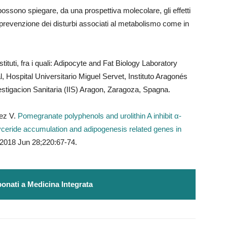
i possono spiegare, da una prospettiva molecolare, gli effetti
a prevenzione dei disturbi associati al metabolismo come in
stituti, fra i quali: Adipocyte and Fat Biology Laboratory
, Hospital Universitario Miguel Servet, Instituto Aragonés
vestigacion Sanitaria (IIS) Aragon, Zaragoza, Spagna.
ez V.
Pomegranate polyphenols and urolithin A inhibit α-
glyceride accumulation and adipogenesis related genes in
 2018 Jun 28;220:67-74.
onati a Medicina Integrata