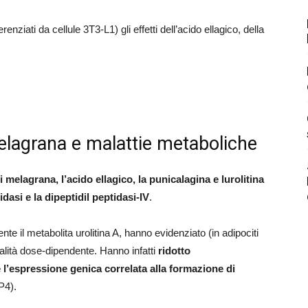
renziati da cellule 3T3-L1) gli effetti dell’acido ellagico, della
melagrana e malattie metaboliche
i melagrana, l’acido ellagico, la punicalagina e lurolitina
idasi e la dipeptidil peptidasi-IV
.
mente il metabolita urolitina A, hanno evidenziato (in adipociti
ità dose-dipendente. Hanno infatti
ridotto
e l’espressione genica correlata alla formazione di
P4).