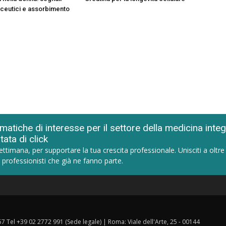
raceutici e assorbimento
matiche di interesse per il settore della medicina inte
tata di click
ettimana, per supportare la tua crescita professionale. Unisciti a oltre
 professionisti che già ne fanno parte.
157 Tel +39 02 2772 991 (Sede legale) | Roma: Viale dell'Arte, 25 - 00144