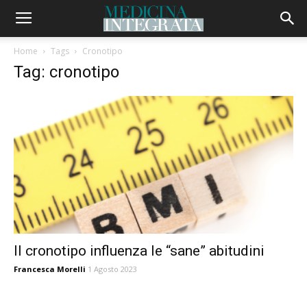
Home
Tags
Cronotipo
Tag: cronotipo
Il cronotipo influenza le “sane” abitudini
Francesca Morelli
1 Agosto 2023