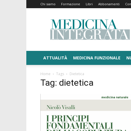
Chi siamo
Formazione
Libri
Abbonamenti
Con
Medicina
Integrata
ATTUALITÀ
MEDICINA FUNZIONALE
N
Home
Tags
Dietetica
Tag: dietetica