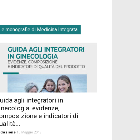
Le monografie di Medicina Integrata
uida agli integratori in
inecologia: evidenze,
omposizione e indicatori di
ualità...
edazione
15 Maggio 2018