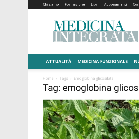
Chi siamo
Formazione
Libri
Abbonamenti
Con
Medicina
Integrata
ATTUALITÀ
MEDICINA FUNZIONALE
N
Home
Tags
Emoglobina glicosilata
Tag: emoglobina glicos