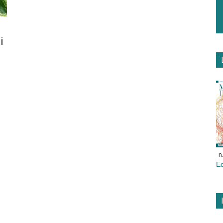
i
n
E