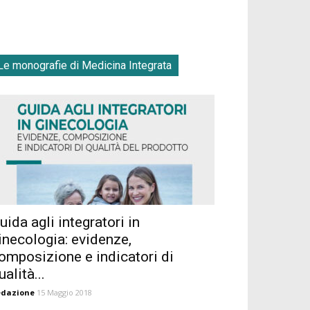
Le monografie di Medicina Integrata
uida agli integratori in
inecologia: evidenze,
omposizione e indicatori di
ualità...
edazione
15 Maggio 2018