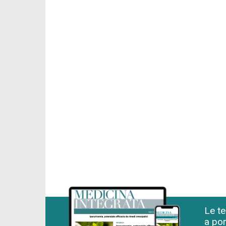
Le te
a por