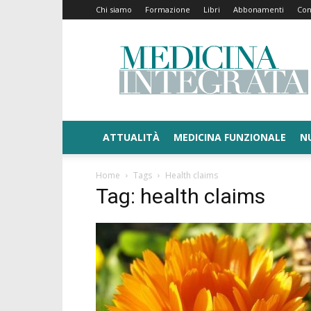
Chi siamo
Formazione
Libri
Abbonamenti
Con
Medicina
Integrata
ATTUALITÀ
MEDICINA FUNZIONALE
N
Home
Tags
Health claims
Tag: health claims