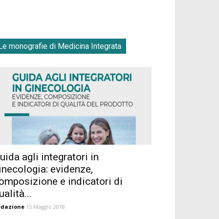
Le monografie di Medicina Integrata
uida agli integratori in
inecologia: evidenze,
omposizione e indicatori di
ualità...
edazione
15 Maggio 2018