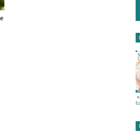
ne
n
E