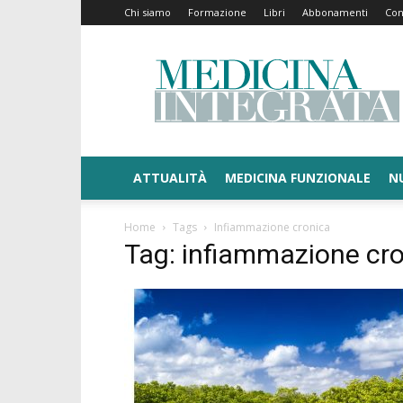
Chi siamo
Formazione
Libri
Abbonamenti
Con
Medicina
Integrata
ATTUALITÀ
MEDICINA FUNZIONALE
N
Home
Tags
Infiammazione cronica
Tag: infiammazione cr