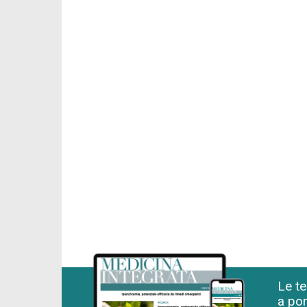
Le te
a por