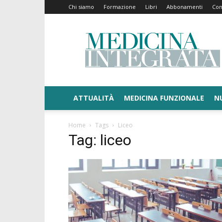
Chi siamo
Formazione
Libri
Abbonamenti
Con
Medicina
Integrata
ATTUALITÀ
MEDICINA FUNZIONALE
N
Home
Tags
Liceo
Tag: liceo