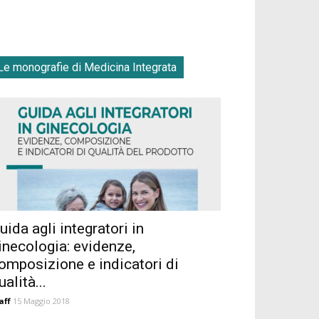
Le monografie di Medicina Integrata
uida agli integratori in
inecologia: evidenze,
omposizione e indicatori di
ualità...
aff
15 Maggio 2018