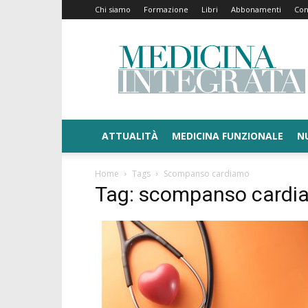
Chi siamo
Formazione
Libri
Abbonamenti
Con
Medicina
Integrata
ATTUALITÀ
MEDICINA FUNZIONALE
N
Home
Tags
Scompanso cardiamo
Tag: scompanso cardi