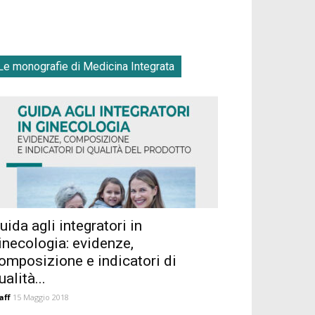
Le monografie di Medicina Integrata
uida agli integratori in
inecologia: evidenze,
omposizione e indicatori di
ualità...
aff
15 Maggio 2018