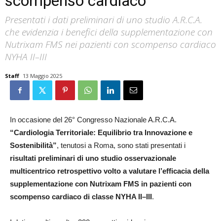
scompenso cardiaco
Presentati i dati preliminari di uno studio A.R.C.A.
che evidenzia i benefici della supplementazione con
Nutrixam FMS nei pazienti con scompenso cardiaco
NYHA II–III
Staff
13 Maggio 2025
In occasione del 26° Congresso Nazionale A.R.C.A.
“Cardiologia Territoriale: Equilibrio tra Innovazione e
Sostenibilità”
, tenutosi a Roma, sono stati presentati i
risultati preliminari di uno studio osservazionale
multicentrico retrospettivo volto a valutare l’efficacia della
supplementazione con Nutrixam FMS in pazienti con
scompenso cardiaco di classe NYHA II–III
.