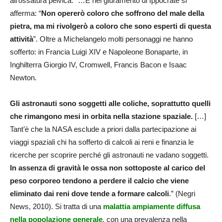
all’ossatura pelvica. “…E nel giuramento di Ippocrate si
afferma: “
Non opererò coloro che soffrono del male della
pietra, ma mi rivolgerò a coloro che sono esperti di questa
attività
”. Oltre a Michelangelo molti personaggi ne hanno
sofferto: in Francia Luigi XIV e Napoleone Bonaparte, in
Inghilterra Giorgio IV, Cromwell, Francis Bacon e Isaac
Newton.
Gli astronauti sono soggetti alle coliche, soprattutto quelli
che rimangono mesi in orbita nella stazione spaziale.
[…]
Tant’è che la NASA esclude a priori dalla partecipazione ai
viaggi spaziali chi ha sofferto di calcoli ai reni e finanzia le
ricerche per scoprire perché gli astronauti ne vadano soggetti.
In assenza di gravità le ossa non sottoposte al carico del
peso corporeo tendono a perdere il calcio che viene
eliminato dai reni dove tende a formare calcoli
.” (Negri
News, 2010). Si tratta di una
malattia ampiamente diffusa
nella popolazione generale
, con una prevalenza nella