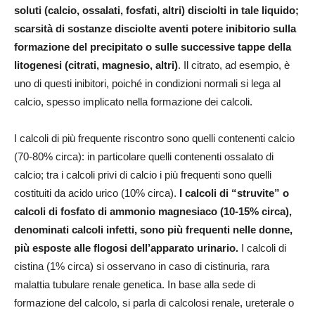
soluti (calcio, ossalati, fosfati, altri) disciolti in tale liquido;
scarsità di sostanze disciolte aventi potere inibitorio sulla
formazione del precipitato o sulle successive tappe della
litogenesi (citrati, magnesio, altri)
. Il citrato, ad esempio, è
uno di questi inibitori, poiché in condizioni normali si lega al
calcio, spesso implicato nella formazione dei calcoli.
I calcoli di più frequente riscontro sono quelli contenenti calcio
(70-80% circa): in particolare quelli contenenti ossalato di
calcio; tra i calcoli privi di calcio i più frequenti sono quelli
costituiti da acido urico (10% circa).
I calcoli di “struvite” o
calcoli di fosfato di ammonio magnesiaco (10-15% circa),
denominati calcoli infetti, sono più frequenti nelle donne,
più esposte alle flogosi dell’apparato urinario.
I calcoli di
cistina (1% circa) si osservano in caso di cistinuria, rara
malattia tubulare renale genetica. In base alla sede di
formazione del calcolo, si parla di calcolosi renale, ureterale o