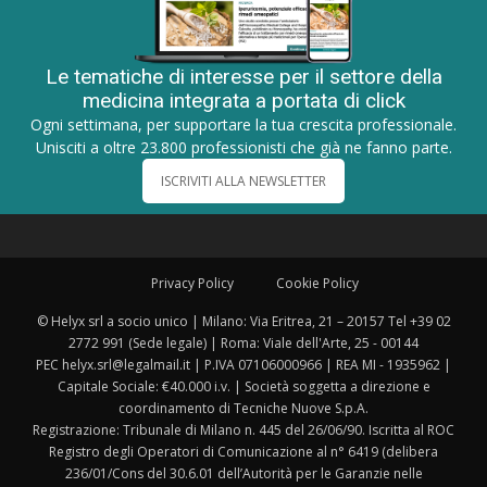
Le tematiche di interesse per il settore della
medicina integrata a portata di click
Ogni settimana, per supportare la tua crescita professionale.
Unisciti a oltre 23.800 professionisti che già ne fanno parte.
ISCRIVITI ALLA NEWSLETTER
Privacy Policy
Cookie Policy
© Helyx srl a socio unico | Milano: Via Eritrea, 21 – 20157 Tel +39 02
2772 991 (Sede legale) | Roma: Viale dell'Arte, 25 - 00144
PEC helyx.srl@legalmail.it | P.IVA 07106000966 | REA MI - 1935962 |
Capitale Sociale: €40.000 i.v. | Società soggetta a direzione e
coordinamento di Tecniche Nuove S.p.A.
Registrazione: Tribunale di Milano n. 445 del 26/06/90. Iscritta al ROC
Registro degli Operatori di Comunicazione al n° 6419 (delibera
236/01/Cons del 30.6.01 dell’Autorità per le Garanzie nelle