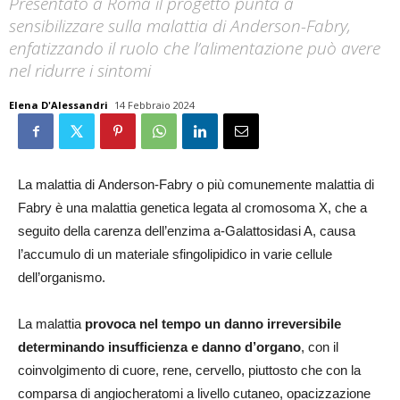
Presentato a Roma il progetto punta a
sensibilizzare sulla malattia di Anderson-Fabry,
enfatizzando il ruolo che l’alimentazione può avere
nel ridurre i sintomi
Elena D'Alessandri
14 Febbraio 2024
La malattia di Anderson-Fabry o più comunemente malattia di
Fabry è una malattia genetica legata al cromosoma X, che a
seguito della carenza dell’enzima a-Galattosidasi A, causa
l’accumulo di un materiale sfingolipidico in varie cellule
dell’organismo.
La malattia
provoca nel tempo un danno irreversibile
determinando insufficienza e danno d’organo
, con il
coinvolgimento di cuore, rene, cervello, piuttosto che con la
comparsa di angiocheratomi a livello cutaneo, opacizzazione