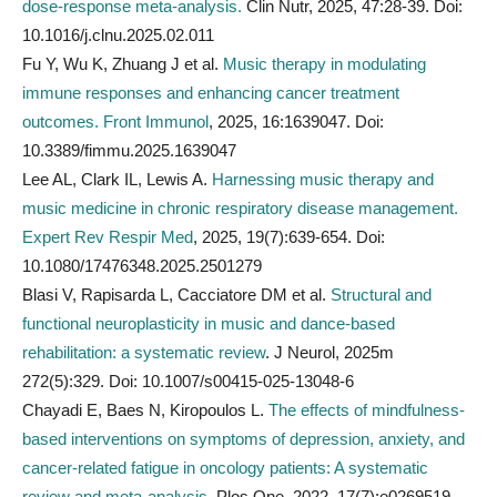
dose-response meta-analysis.
Clin Nutr, 2025, 47:28-39. Doi:
10.1016/j.clnu.2025.02.011
Fu Y, Wu K, Zhuang J et al.
Music therapy in modulating
immune responses and enhancing cancer treatment
outcomes. Front Immunol
, 2025, 16:1639047. Doi:
10.3389/fimmu.2025.1639047
Lee AL, Clark IL, Lewis A.
Harnessing music therapy and
music medicine in chronic respiratory disease management.
Expert Rev Respir Med
, 2025, 19(7):639-654. Doi:
10.1080/17476348.2025.2501279
Blasi V, Rapisarda L, Cacciatore DM et al.
Structural and
functional neuroplasticity in music and dance-based
rehabilitation: a systematic review
. J Neurol, 2025m
272(5):329. Doi: 10.1007/s00415-025-13048-6
Chayadi E, Baes N, Kiropoulos L.
The effects of mindfulness-
based interventions on symptoms of depression, anxiety, and
cancer-related fatigue in oncology patients: A systematic
review and meta-analysis
. Plos One, 2022, 17(7):e0269519.