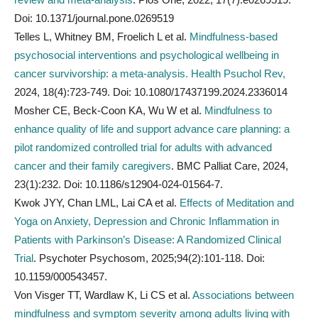
Doi: 10.1371/journal.pone.0269519
Telles L, Whitney BM, Froelich L et al.
Mindfulness-based
psychosocial interventions and psychological wellbeing in
cancer survivorship: a meta-analysis. Health Psuchol Rev,
2024, 18(4):723-749. Doi: 10.1080/17437199.2024.2336014
Mosher CE, Beck-Coon KA, Wu W et al.
Mindfulness to
enhance quality of life and support advance care planning: a
pilot randomized controlled trial for adults with advanced
cancer and their family caregivers
. BMC Palliat Care, 2024,
23(1):232. Doi: 10.1186/s12904-024-01564-7.
Kwok JYY, Chan LML, Lai CA et al.
Effects of Meditation and
Yoga on Anxiety, Depression and Chronic Inflammation in
Patients with Parkinson’s Disease: A Randomized Clinical
Trial
. Psychoter Psychosom, 2025;94(2):101-118. Doi:
10.1159/000543457.
Von Visger TT, Wardlaw K, Li CS et al.
Associations between
mindfulness and symptom severity among adults living with