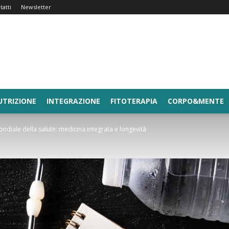
tatti
Newsletter
UTRIZIONE
INTEGRAZIONE
FITOTERAPIA
CORPO&MENTE
ndiale della salute: medicina integrata e longevità