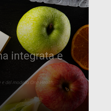
na integrata e
a e del modello One Health,