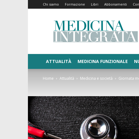
Chi siamo
Formazione
Libri
Abbonamenti
Con
Medicina
Integrata
ATTUALITÀ
MEDICINA FUNZIONALE
N
Home
Attualità
Medicina e società
Giornata mo