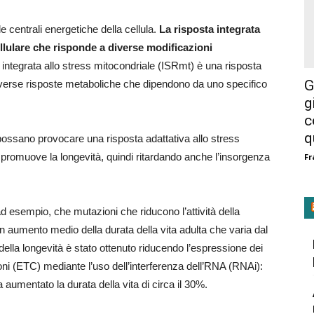
 centrali energetiche della cellula.
La risposta integrata
ellulare che risponde a diverse modificazioni
a integrata allo stress mitocondriale (ISRmt) è una risposta
G
diverse risposte metaboliche che dipendono da uno specifico
g
c
q
 possano provocare una risposta adattativa allo stress
e promuove la longevità, quindi ritardando anche l’insorgenza
Fr
d esempio, che mutazioni che riducono l’attività della
n aumento medio della durata della vita adulta che varia dal
lla longevità è stato ottenuto riducendo l’espressione dei
roni (ETC) mediante l’uso dell’interferenza dell’RNA (RNAi):
a aumentato la durata della vita di circa il 30%.