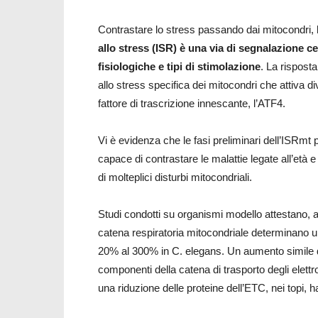
Contrastare lo stress passando dai mitocondri, le
allo stress (ISR) è una via di segnalazione c
fisiologiche e tipi di stimolazione
. La rispost
allo stress specifica dei mitocondri che attiva 
fattore di trascrizione innescante, l’ATF4.
Vi è evidenza che le fasi preliminari dell’ISRmt
capace di contrastare le malattie legate all’età 
di molteplici disturbi mitocondriali.
Studi condotti su organismi modello attestano, a
catena respiratoria mitocondriale determinano u
20% al 300% in C. elegans. Un aumento simile de
componenti della catena di trasporto degli elett
una riduzione delle proteine dell’ETC, nei topi, h