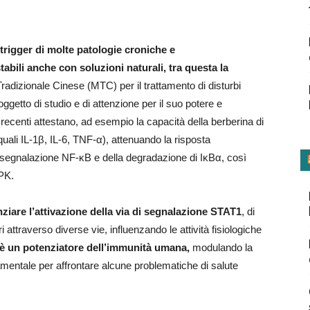
trigger di molte patologie croniche e
bili anche con soluzioni naturali, tra questa la
adizionale Cinese (MTC) per il trattamento di disturbi
getto di studio e di attenzione per il suo potere e
centi attestano, ad esempio la capacità della berberina di
 quali IL-1β, IL-6, TNF-α), attenuando la risposta
 di segnalazione NF-κB e della degradazione di IκBα, così
APK.
ziare l’attivazione della via di segnalazione STAT1
, di
attraverso diverse vie, influenzando le attività fisiologiche
 è un potenziatore dell’immunità umana,
modulando la
mentale per affrontare alcune problematiche di salute