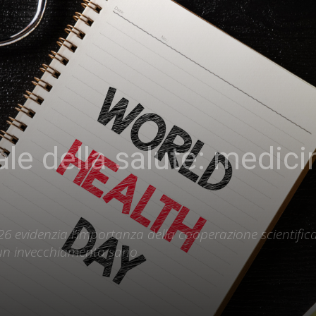
le della salute: medici
6 evidenzia l’importanza della cooperazione scientific
e un invecchiamento sano