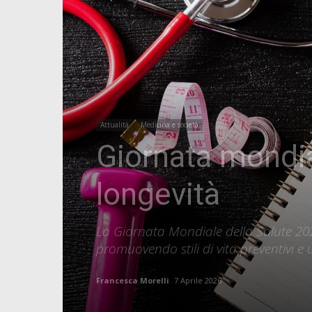
Attualità
Medicina e società
Giornata mondia
longevità
La Giornata Mondiale della Salute 202
promuovendo stili di vita preventivi 
Francesca Morelli
7 Aprile 2026