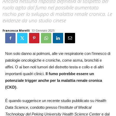
Ancora nessuna risposta definitiva al sospetto del
ruolo agito dal fumo nel possibile aumentato
rischio per lo sviluppo di malattia renale cronica. Le
evidenze da uno studio cinese
Francesca Morelli
13 Gennaio 2025
Non solo danno ai polmoni, alle vie respiratorie con l’innesco di
patologie oncologiche e croniche, come asma, bronchiti e
affini. O ai ben noti tumori del distretto testa e collo e di altri
importanti quadri clinici.
Il fumo potrebbe essere un
potenziale trigger anche per la malattia renale cronica
(CKD)
.
È quando suggerisce un recente studio pubblicato su
Health
Data Science
, condotto presso l’
Institute of Medical
Technology del Peking University Health Science Center
e dal